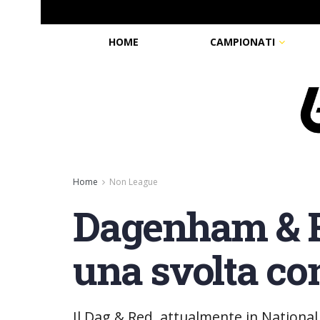
HOME
CAMPIONATI
Home
Non League
Dagenham & Re
una svolta con
Il Dag & Red, attualmente in National 