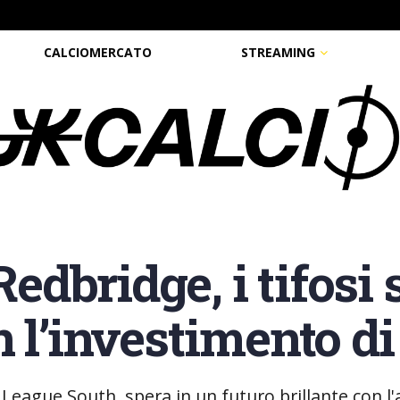
CALCIOMERCATO
STREAMING
dbridge, i tifosi 
 l’investimento di
League South, spera in un futuro brillante con l'a