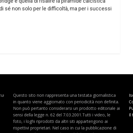
ge è quella di risalire la piramide calcistica
di sé non solo per le difficoltà, ma per i successi
ma
Questo sito non rappresenta una testata giornalistica
Is
in quanto viene aggiornato con periodicità non definita.
Co
Non può pertanto considerarsi un prodotto editoriale ai
Pu
sensi della legge n. 62 del 7.03.2001.Tutti i video, le
Il
foto, i loghi riprodotti da altri siti appartengono ai
rispettivi proprietari. Nel caso in cui la pubblicazione di