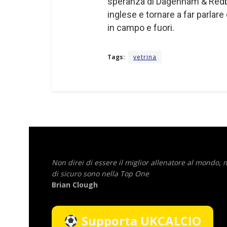
speranza di Dagenham & Redbrid
inglese e tornare a far parlare 
in campo e fuori.
Tags:
vetrina
Non direi di essere il miglior allenatore al mondo,
di sicuro sono nella Top One
Brian Clough
Supporta UKCALCIO