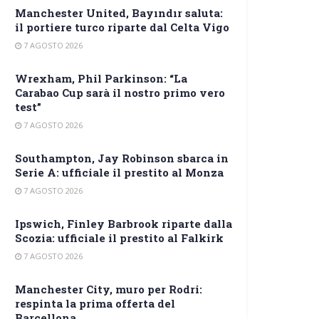
Manchester United, Bayındır saluta:
il portiere turco riparte dal Celta Vigo
7 AGOSTO 2026
Wrexham, Phil Parkinson: “La
Carabao Cup sarà il nostro primo vero
test”
7 AGOSTO 2026
Southampton, Jay Robinson sbarca in
Serie A: ufficiale il prestito al Monza
7 AGOSTO 2026
Ipswich, Finley Barbrook riparte dalla
Scozia: ufficiale il prestito al Falkirk
7 AGOSTO 2026
Manchester City, muro per Rodri:
respinta la prima offerta del
Barcellona