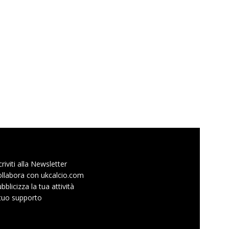
criviti alla Newsletter
llabora con ukcalcio.com
bblicizza la tua attività
 tuo supporto