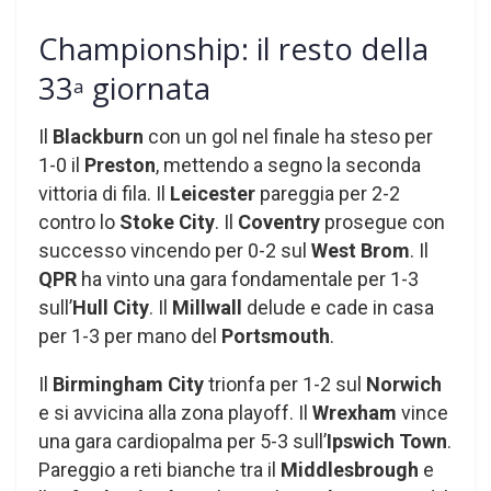
Championship: il resto della
33
giornata
a
Il
Blackburn
con un gol nel finale ha steso per
1-0 il
Preston
, mettendo a segno la seconda
vittoria di fila. Il
Leicester
pareggia per 2-2
contro lo
Stoke City
. Il
Coventry
prosegue con
successo vincendo per 0-2 sul
West Brom
. Il
QPR
ha vinto una gara fondamentale per 1-3
sull’
Hull City
. Il
Millwall
delude e cade in casa
per 1-3 per mano del
Portsmouth
.
Il
Birmingham City
trionfa per 1-2 sul
Norwich
e si avvicina alla zona playoff. Il
Wrexham
vince
una gara cardiopalma per 5-3 sull’
Ipswich Town
.
Pareggio a reti bianche tra il
Middlesbrough
e