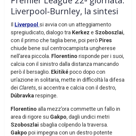
Premier League 22
giornata:
Liverpool-Burnley, la sintesi
Il
Liverpool
si avvia con un atteggiamento
spregiudicato, dialogo tra
Kerkez
e
Szoboszlai
,
con il primo che taglia bene, poi però
Pires
chiude bene sul centrocampista ungherese
nell’area piccola.
Florentino
risponde per i suoi,
calcia con il sinistro dalla distanza mancando
però il bersaglio.
Ekitiké
poco dopo con
un’azione in solitaria, mette in difficoltà la difesa
dei
Clarets
, si accentra e calcia con il destro,
Dúbravka
respinge.
Florentino
alla mezz’ora commette un fallo in
area di rigore su
Gakpo
, dagli undici metri
Szoboszlai
sbaglia colpendo la traversa.
Gakpo
poi impegna con un destro potente