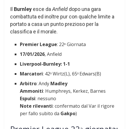
Il
Burnley
esce da
Anfield
dopo una gara
combattuta ed inoltre pur con qualche limite a
portato a casa un punto prezioso per la
classifica e il morale.
Premier League
: 22
Giornata
a
17/01/2026
, Anfield
Liverpool-Burnley: 1-1
Marcatori
: 42
Wirtz(L), 65
Edwars(B)
o
o
Arbitro
: Andy
Madley
Ammoniti
: Humphreys, Kerkez, Barnes
Espulsi
: nessuno
Note rilevanti
: confermato dal Var il rigore
per fallo subito da
Gakpo
)
a