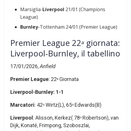
Marsiglia-
Liverpool
21/01 (Champions
League)
Burnley
-Tottenham 24/01 (Premier League)
Premier League 22
giornata:
a
Liverpool-Burnley, il tabellino
17/01/2026,
Anfield
Premier League
: 22
Giornata
a
Liverpool-Burnley: 1-1
Marcatori
: 42
Wirtz(L), 65
Edwards(B)
o
o
Liverpool
: Alisson, Kerkez( 78
Robertson), van
o
Dijk, Konaté, Frimpong, Szoboszlai,