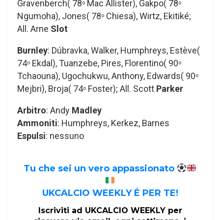
Gravenberch( 78
Mac Allister), Gakpo( 78
o
o
Ngumoha), Jones( 78
Chiesa), Wirtz, Ekitiké;
o
All. Arne
Slot
Burnley
: Dúbravka, Walker, Humphreys, Estève(
74
Ekdal), Tuanzebe, Pires, Florentino( 90
o
o
Tchaouna), Ugochukwu, Anthony, Edwards( 90
o
Mejbri), Broja( 74
Foster); All. Scott
Parker
o
Arbitro
: Andy
Madley
Ammoniti
: Humphreys, Kerkez, Barnes
Espulsi
: nessuno
Tu che sei un vero appassionato
UKCALCIO WEEKLY É PER TE!
Iscriviti ad UKCALCIO WEEKLY per