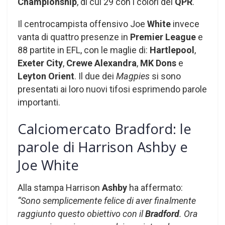
Championship
, di cui 29 con i colori del
QPR
.
Il centrocampista offensivo Joe
White
invece
vanta di quattro presenze in
Premier League
e
88 partite in EFL, con le maglie di:
Hartlepool
,
Exeter City
,
Crewe Alexandra
,
MK Dons
e
Leyton Orient
. Il due dei
Magpies
si sono
presentati ai loro nuovi tifosi esprimendo parole
importanti.
Calciomercato Bradford: le
parole di Harrison Ashby e
Joe White
Alla stampa Harrison
Ashby
ha affermato:
“Sono semplicemente felice di aver finalmente
raggiunto questo obiettivo con il
Bradford
. Ora