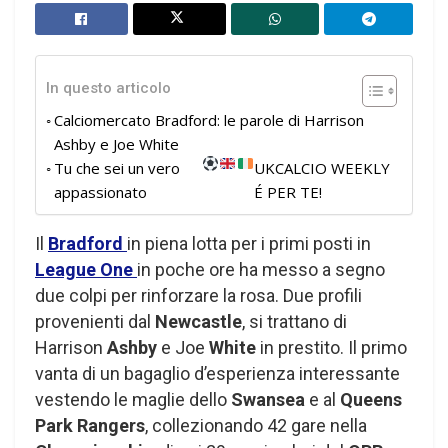
In questo articolo
Calciomercato Bradford: le parole di Harrison
Ashby e Joe White
Tu che sei un vero
UKCALCIO WEEKLY
appassionato
É PER TE!
Il
Bradford
in piena lotta per i primi posti in
League One
in poche ore ha messo a segno
due colpi per rinforzare la rosa. Due profili
provenienti dal
Newcastle
, si trattano di
Harrison
Ashby
e Joe
White
in prestito. Il primo
vanta di un bagaglio d’esperienza interessante
vestendo le maglie dello
Swansea
e al
Queens
Park Rangers
, collezionando 42 gare nella