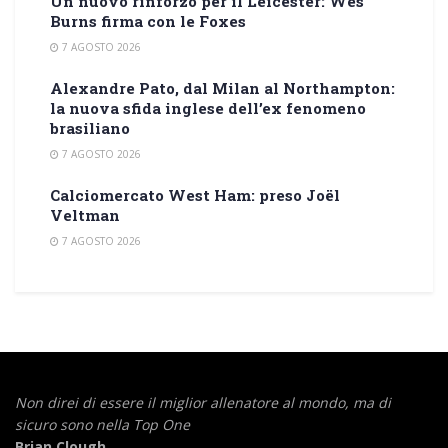
Un nuovo rinforzo per il Leicester: Wes
Burns firma con le Foxes
7 AGOSTO 2026
Alexandre Pato, dal Milan al Northampton:
la nuova sfida inglese dell’ex fenomeno
brasiliano
7 AGOSTO 2026
Calciomercato West Ham: preso Joël
Veltman
7 AGOSTO 2026
Non direi di essere il miglior allenatore al mondo,
ma di
sicuro sono nella Top One
Brian Clough