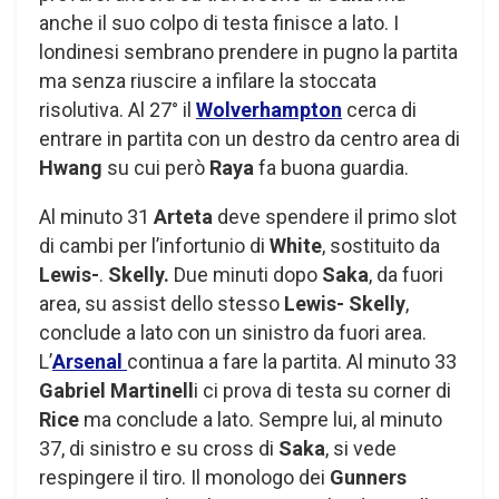
anche il suo colpo di testa finisce a lato. I
londinesi sembrano prendere in pugno la partita
ma senza riuscire a infilare la stoccata
risolutiva. Al 27° il
Wolverhampton
cerca di
entrare in partita con un destro da centro area di
Hwang
su cui però
Raya
fa buona guardia.
Al minuto 31
Arteta
deve spendere il primo slot
di cambi per l’infortunio di
White
, sostituito da
Lewis-
.
Skelly.
Due minuti dopo
Saka
, da fuori
area, su assist dello stesso
Lewis- Skelly
,
conclude a lato con un sinistro da fuori area.
L’
Arsenal
continua a fare la partita. Al minuto 33
Gabriel Martinell
i ci prova di testa su corner di
Rice
ma conclude a lato. Sempre lui, al minuto
37, di sinistro e su cross di
Saka
, si vede
respingere il tiro. Il monologo dei
Gunners