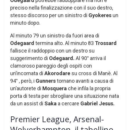
Odegaard
potrebbe raddoppiare ma non è
preciso nella finalizzazione con il suo destro,
stesso discorso per un sinistro di
Gyokeres
un
minuto dopo.
Al minuto 79 un sinistro da fuori area di
Odegaard
termina alto. Al minuto 83
Trossard
fallisce il raddoppio con un destro su
suggerimento di
Odegaard.
Al 90° arriva il
clamoroso pareggio degli ospiti con
un’incornata di
Akorodare
su cross di Manè. Al
94° , però, i
Gunners
tornano avanti a causa di
un’autorete di
Mosquera
che infila la propria
porta di testa per sbrogliare una situazione nata
da un assist di
Saka
a cercare
Gabriel Jesus.
Premier League, Arsenal-
Wolverhampton, il tabellino