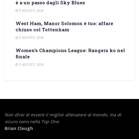
è a un passo dagli Sky Blues
9 AGOSTO 2026
West Ham, Manor Solomon è tuo: affare
chiuso col Tottenham
9 AGOSTO 2026
Women’s Champions League: Rangers ko nel
finale
9 AGOSTO 2026
Non direi di essere il miglior allenatore al mondo,
ma di
sicuro sono nella Top One
Brian Clough