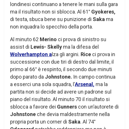
londinesi continuano a tenere le mani sulla gara
ma il risultato non si sblocca. Al 61°
Gyokeres,
di testa, sbuca bene su punizione di
Saka
ma
non inquadra lo specchio della porta.
Al minuto 62
Merino
ci prova di sinistro su
assist di
Lewis- Skelly
ma la difesa del
Wolverhampton a
lza gli argini.
Rice
ci prova in
successione con due tiri di destro dal limite, il
primo al 66° è respinto, il secondo due minuti
dopo parato da
Johnstone.
In campo continua
a esserci una sola squadra, l’
Arsenal,
ma la
partita non si decide ad avere un padrone sul
piano del risultato. Al minuto 70 il risultato si
sblocca a favore dei
Gunners
con un’autorete di
Johnstone
che devia maldestramente nella
propria porta un corner di
Saka
. Al 74°