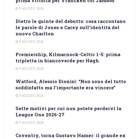
prima vittoria per Vrancken coi Jambos
9 AGOSTO 2026
Dietro le quinte del debutto: cosa raccontano
le parole di Jones e Carey sull’identità del
nuovo Charlton
9 AGOSTO 2026
Premiership, Kilmarnock-Celtic 1-5: prima
tripletta in biancoverde per Høgh
9 AGOSTO 2026
Watford, Alessio Dionisi: “Non sono del tutto
soddisfatto ma l’importante era vincere”
9 AGOSTO 2026
Sette motivi per cui non potete perdervi la
League One 2026-27
9 AGOSTO 2026
Coventry, torna Gustavo Hamer: il grande ex