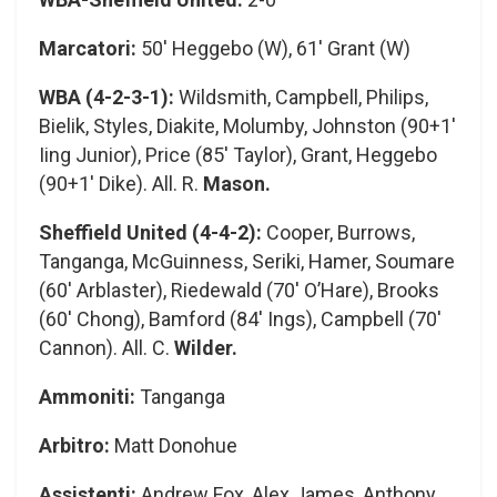
Marcatori:
50′ Heggebo (W), 61′ Grant (W)
WBA (4-2-3-1):
Wildsmith, Campbell, Philips,
Bielik, Styles, Diakite, Molumby, Johnston (90+1′
Iing Junior), Price (85′ Taylor), Grant, Heggebo
(90+1′ Dike). All. R.
Mason.
Sheffield United (4-4-2):
Cooper, Burrows,
Tanganga, McGuinness, Seriki, Hamer, Soumare
(60′ Arblaster), Riedewald (70′ O’Hare), Brooks
(60′ Chong), Bamford (84′ Ings), Campbell (70′
Cannon). All. C.
Wilder.
Ammoniti:
Tanganga
Arbitro:
Matt Donohue
Assistenti:
Andrew Fox, Alex James, Anthony