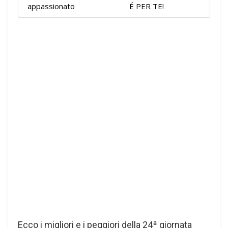
appassionato
É PER TE!
Ecco i migliori e i peggiori della 24ª giornata