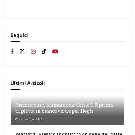
Seguici
Ultimi Articoli
Premiership, Kilmarnock-Celtic 1-5: prima
tripletta in biancoverde per Høgh
9 AGOSTO 2026
Watford, Alessio Dionisi: “Non sono del tutto