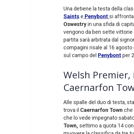
Una detiene la testa della clas
Saints
e
Penybont
si affront
Oswestry
in una sfida di capi
vengono da ben sette vittorie di
partita sarà arbitrata dal signo
compagini risale al 16 agosto 
sul campo del
Penybont
per 2
Welsh Premier, i
Caernarfon To
Alle spalle del duo di testa, s
trova il
Caernarfon Town
che 
che lo vede impegnato sabato 
Town,
settimo a quota 14 con 
muovere la classifica da tre tur