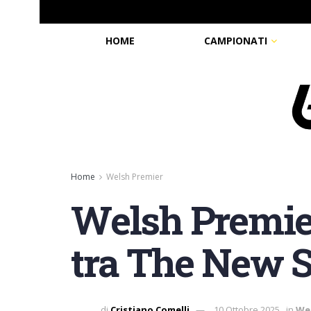
HOME
CAMPIONATI
Home
Welsh Premier
Welsh Premier,
tra The New S
di
Cristiano Comelli
10 Ottobre 2025
in
We