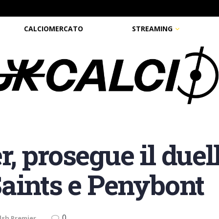
CALCIOMERCATO
STREAMING
 prosegue il duell
aints e Penybont
0
lsh Premier