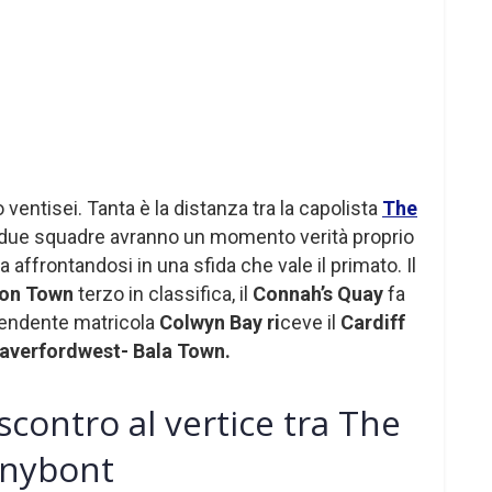
 ventisei. Tanta è la distanza tra la capolista
The
due squadre avranno un momento verità proprio
 affrontandosi in una sfida che vale il primato. Il
fon Town
terzo in classifica, il
Connah’s Quay
fa
rendente matricola
Colwyn Bay ri
ceve il
Cardiff
averfordwest- Bala Town.
contro al vertice tra The
enybont