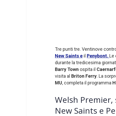
Tre punti tre. Ventinove contro
New Saints e
il
Penybont.
Le 
durante la tredicesima giornata
Barry Town
ospita il
Caernar
visita al
Briton Ferry
. La sorp
MU
, completa il programma
H
Welsh Premier, s
New Saints e P