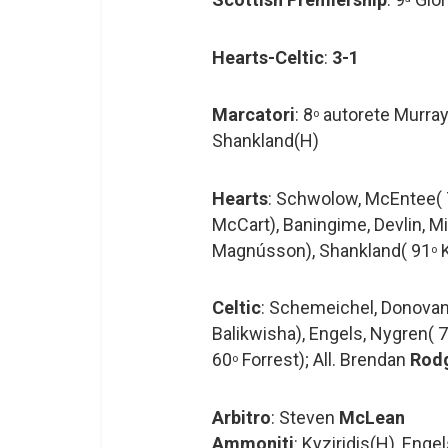
Hearts-Celtic
:
3-1
Marcatori
: 8
autorete Murray
o
Shankland(H)
Hearts
: Schwolow, McEntee(
McCart), Baningime, Devlin, Mil
Magnússon), Shankland( 91
K
o
Celtic
: Schemeichel, Donovan,
Balikwisha), Engels, Nygren( 
60
Forrest); All. Brendan
Rod
o
Arbitro
: Steven
McLean
Ammoniti
: Kyziridis(H), Enge