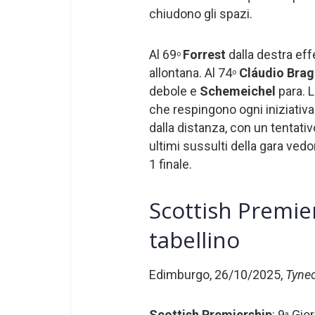
chiudono gli spazi.
Al 69
Forrest
dalla destra ef
o
allontana. Al 74
Cláudio Bra
o
debole e
Schemeichel
para. 
che respingono ogni iniziativa
dalla distanza, con un tentati
ultimi sussulti della gara vedo
1 finale.
Scottish Premier
tabellino
Edimburgo, 26/10/2025,
Tynec
Scottish Premiership
: 9
Gior
a