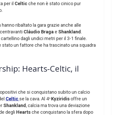
a per il
Celtic
che non è stato cinico pur
o.
s
hanno ribaltato la gara grazie anche alle
 centravanti
Cláudio Braga
e
Shankland
.
cartellino dagli undici metri per il 3-1 finale.
è stato un fattore che ha trascinato una squadra
ship: Hearts-Celtic, il
opositivi che si conquistano subito un calcio
del
Celtic
se la cava. Al 4
Kyziridis
offre un
o
er
Shankland
, calcia ma trova una deviazione
de degli
Hearts
che conquistano la sfera dopo