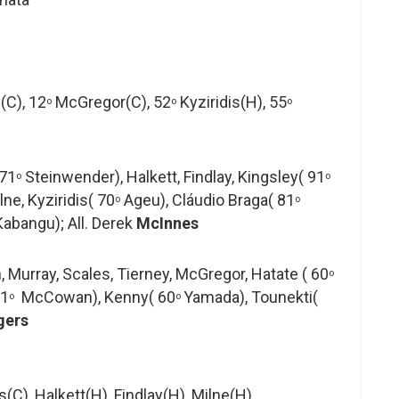
(C), 12
McGregor(C), 52
Kyziridis(H), 55
o
o
o
 71
Steinwender), Halkett, Findlay, Kingsley( 91
o
o
ne, Kyziridis( 70
Ageu), Cláudio Braga( 81
o
o
abangu); All. Derek
McInnes
 Murray, Scales, Tierney, McGregor, Hatate ( 60
o
71
McCowan), Kenny( 60
Yamada), Tounekti(
o
o
gers
ls(C), Halkett(H), Findlay(H), Milne(H)