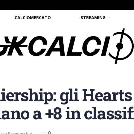
CALCIOMERCATO
STREAMING
ership: gli Hearts
lano a +8 in classi
0
tish Premiership