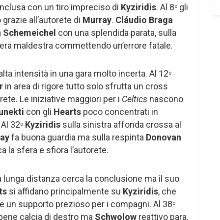
onclusa con un tiro impreciso di
Kyziridis
. Al 8
gli
o
 grazie all’autorete di
Murray
.
Cláudio Braga
a
Schemeichel
con una splendida parata, sulla
iera maldestra commettendo un’errore fatale.
lta intensità in una gara molto incerta. Al 12
o
r
in area di rigore tutto solo sfrutta un cross
rete. Le iniziative maggiori per i
Celtics
nascono
unekti
con gli
Hearts
poco concentrati in
 Al 32
Kyziridis
sulla sinistra affonda crossa al
o
ray
fa buona guardia ma sulla respinta
Donovan
la sfera e sfiora l’autorete.
a lunga distanza cerca la conclusione ma il suo
ts
si affidano principalmente su
Kyziridis
, che
he un supporto prezioso per i compagni. Al 38
o
a bene calcia di destro ma
Schwolow
reattivo para.