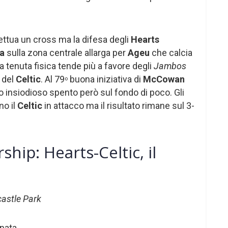
fettua un cross ma la difesa degli
Hearts
ga
sulla zona centrale allarga per
Ageu
che calcia
La tenuta fisica tende più a favore degli
Jambos
 del
Celtic
. Al 79
buona iniziativa di
McCowan
o
vo insiodioso spento però sul fondo di poco. Gli
no il
Celtic
in attacco ma il risultato rimane sul 3-
ship: Hearts-Celtic, il
astle Park
nata