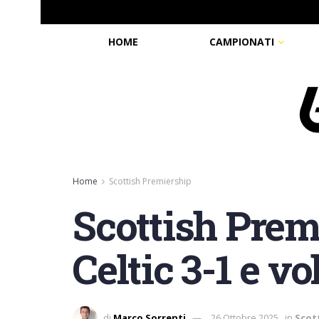
HOME
CAMPIONATI
Home
Scottish Premiership
Scottish Premi
Celtic 3-1 e vo
di
Marco Sorrenti
26 Ottobre 2025
in
Scot