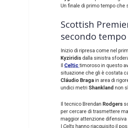
Un finale di primo tempo che si
Scottish Premier
secondo tempo
Inizio di ripresa come nel pri
Kyziridis
dalla sinistra sfode
Il
Celtic
timoroso in questo av
situazione che gli è costata c
Cláudio Braga
in area di rigo
undici metri
Shankland
non sb
Il tecnico Brendan
Rodgers
s
per cercare di trasmettere ma
maggior attenzione difensiva 
I
Celts
hanno riacquisito il po