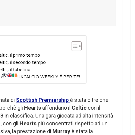
ltic, il primo tempo
ltic, il secondo tempo
ic, il tabellino
o
UKCALCIO WEEKLY É PER TE!
nata di
Scottish Premiership
è stata oltre che
perchè gli
Hearts
affondano il
Celtic
con il
+8 in classifica. Una gara giocata ad alta intensità
, con gli
Hearts
più concentrati rispetto ad un
siva, la prestazione di
Murray
è stata la