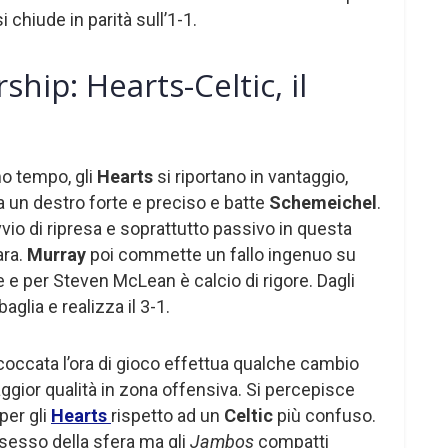
 chiude in parità sull’1-1.
ship: Hearts-Celtic, il
mo tempo, gli
Hearts
si riportano in vantaggio,
ra un destro forte e preciso e batte
Schemeichel
.
vio di ripresa e soprattutto passivo in questa
ara.
Murray
poi commette un fallo ingenuo su
re e per Steven McLean è calcio di rigore. Dagli
aglia e realizza il 3-1.
coccata l’ora di gioco effettua qualche cambio
ggior qualità in zona offensiva. Si percepisce
per gli
Hearts
rispetto ad un
Celtic
più confuso.
ssesso della sfera ma gli
Jambos
compatti