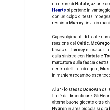
un errore di
Hatate
, azione c
Hearts
si portano in vantaggio
con un colpo di testa impegn
respinta
Murray
rinvia in man
Capovolgimenti di fronte con a
reazione del
Celtic
,
McGrego
basso di
Tierney
e insacca in 
dalla sinistra con
Hatate
e
To
marcatura sulla fascia destra.
centro dell’area di rigore,
Mur
in maniera rocambolesca tocca 
Al 34
lo stesso
Donovan
dall
o
tiro è da dimenticare. Gli
Hear
alterna buone giocate oltre c
Nygren
in area piccola si gir