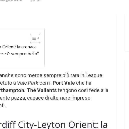
 Orient: la cronaca
cere è sempre bello”
i bianche sono merce sempre più rara in League
petuto a
Vale Park
con il
Port Vale
che ha
thampton. The Valiants
tengono così fede alla
ente pazza, capace di alternare imprese
ti.
iff City-Leyton Orient: la