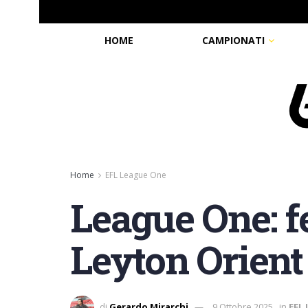
HOME
CAMPIONATI
Home
EFL League One
League One: fe
Leyton Orient
di
Gerardo Mirarchi
9 Ottobre 2025
in
EFL