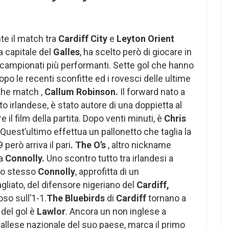
te il match tra
Cardiff City
e
Leyton Orient
a capitale del
Galles
, ha scelto però di giocare in
campionati più performanti. Sette gol che hanno
dopo le recenti sconfitte ed i rovesci delle ultime
 the match ,
Callum Robinson.
Il forward nato a
to irlandese, è stato autore di una doppietta al
e il film della partita. Dopo venti minuti, è
Chris
 Quest’ultimo effettua un pallonetto che taglia la
però arriva il pari
. The O’s
, altro nickname
 a
Connolly.
Uno scontro tutto tra irlandesi a
 Lo stesso
Connolly
, approfitta di un
liato, del difensore nigeriano del
Cardiff,
oso sull’1-1.
The Bluebirds
di
Cardiff
tornano a
del gol è
Lawlor
. Ancora un non inglese a
gallese nazionale del suo paese, marca il primo