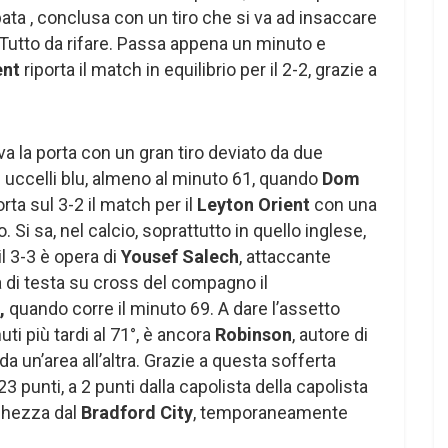
ta , conclusa con un tiro che si va ad insaccare
. Tutto da rifare. Passa appena un minuto e
ent
riporta il match in equilibrio per il 2-2, grazie a
va la porta con un gran tiro deviato da due
li uccelli blu, almeno al minuto 61, quando
Dom
rta sul 3-2 il match per il
Leyton Orient
con una
 Si sa, nel calcio, soprattutto in quello inglese,
l 3-3 è opera di
Yousef Salech
, attaccante
 di testa su cross del compagno il
l,
quando corre il minuto 69. A dare l’assetto
uti più tardi al 71°, è ancora
Robinson
, autore di
da un’area all’altra. Grazie a questa sofferta
23 punti, a 2 punti dalla capolista della capolista
ghezza dal
Bradford City
, temporaneamente