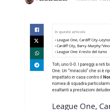
In questo articolo
League One, Cardiff City-Leyton
Cardiff City, Barry-Murphy:”Vin
League One: il resto del turno
Toh, uno 0-0. I pareggi a ret
One. Un “miracolo” che si è ri
impattato in casa contro il
Nor
nomea di squadra particolarm
esaltanti a prestazioni deluden
League One, Card