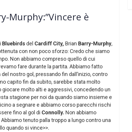
rry-Murphy:”Vincere è
i
Bluebirds
del
Cardiff City,
Brian
Barry-Murphy
,
 ottenuta con non poco sforzo: Credo che siamo
 tempo. Non abbiamo compreso quello di cui
vamo fare durante la partita. Abbiamo fatto
 del nostro gol, pressando fin dall’inizio, contro
 capito fin da subito, sarebbe stata molto
giocare molto alti e aggressivi, concedendo un
esta stagione per noi da quando siamo insieme e
vicino a segnare e abbiamo corso parecchi rischi
ere fino al gol di
Connolly.
Non abbiamo
 Abbiamo tenuto palla troppo a lungo contro una
llo quando si vince>>.