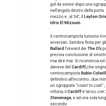
gol da senior dopo una sgroppa
nell’angolo destro della porta
mezzo e , al 54°, il
Leyton Ori
Idris El Mizouni.
Il centrocampista tunisino tro
avversari. Sembra finita per g
Ballard
forward dei
The O’s
po
precisa conclusione di sinistro.
mai dire mai. Si ricomincia ed i
danese del
Cardiff,
che segna
centrocampista
Rubin Colwil
definitivo all’incontro , due min
un sgroppata “coast to coat” , 
vittoria, il
Cardiff
è terzo, con 
Stevenage
, e ad una sola lun
secondo.