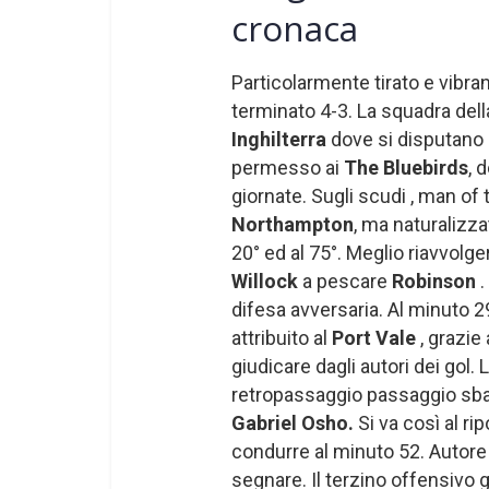
cronaca
Particolarmente tirato e vibran
terminato 4-3. La squadra dell
Inghilterra
dove si disputano 
permesso ai
The Bluebirds
, 
giornate. Sugli scudi , man of
Northampton
, ma naturalizza
20° ed al 75°. Meglio riavvolger
Willock
a pescare
Robinson
.
difesa avversaria. Al minuto 29 
attribuito al
Port Vale
, grazie
giudicare dagli autori dei gol.
retropassaggio passaggio sbag
Gabriel Osho.
Si va così al rip
condurre al minuto 52. Autore 
segnare. Il terzino offensivo 