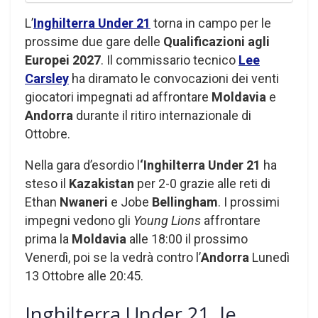
L’
Inghilterra Under 21
torna in campo per le
prossime due gare delle
Qualificazioni agli
Europei 2027
. Il commissario tecnico
Lee
Carsley
ha diramato le convocazioni dei venti
giocatori impegnati ad affrontare
Moldavia
e
Andorra
durante il ritiro internazionale di
Ottobre.
Nella gara d’esordio l
‘Inghilterra Under 21
ha
steso il
Kazakistan
per 2-0 grazie alle reti di
Ethan
Nwaneri
e Jobe
Bellingham
. I prossimi
impegni vedono gli
Young Lions
affrontare
prima la
Moldavia
alle 18:00 il prossimo
Venerdì, poi se la vedrà contro l’
Andorra
Lunedì
13 Ottobre alle 20:45.
Inghilterra Under 21, le