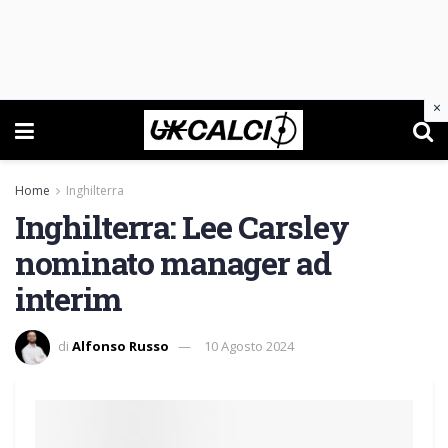
×
Home
Inghilterra
Inghilterra: Lee Carsley
nominato manager ad
interim
di
Alfonso Russo
10 Agosto 2024