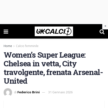
×
Home
Calcio femminile
Women’s Super League:
Chelsea in vetta, City
travolgente, frenata Arsenal-
United
di
Federico Brini
31 Gennaio 2026