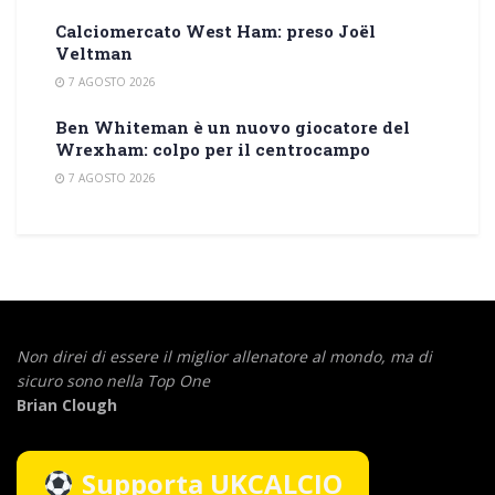
Calciomercato West Ham: preso Joël
Veltman
7 AGOSTO 2026
Ben Whiteman è un nuovo giocatore del
Wrexham: colpo per il centrocampo
7 AGOSTO 2026
Non direi di essere il miglior allenatore al mondo,
ma di
sicuro sono nella Top One
Brian Clough
Supporta UKCALCIO