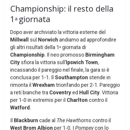
Championship: il resto della
1
giornata
a
Dopo aver archiviato la vittoria esterne del
Millwall
sul
Norwich
andiamo ad approfondire
gli altri risultati della 1
giornata di
a
Championship
. Il neo promosso
Birmingham
City
sfiora la vittoria sull’
Ipswich Town
,
incassando il pareggio nel finale, la gara si è
conclusa per 1-1. Il
Southampton
stende in
rimonta il
Wrexham
trionfando per 2-1. Pareggio
a reti bianche tra
Coventry
ed
Hull City
. Vittoria
per 1-0 in extremis per il
Charlton
contro il
Watford
.
Il
Blackburn
cade al
The Hawthorns
contro il
West Brom Albion
per 1-0. I
Pompey
con lo