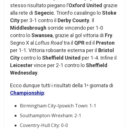
stesso risultato piegano l’
Oxford United
grazie
alla rete di
Segecic
. Trionfo casalingo lo
Stoke
City
per 3-1 contro il
Derby County
. Il
Middlesbrough
sorride vincendo per 1-0
contro lo
Swansea
, grazie al gol vittoria di
Fry
.
Segno X al
Loftus Road
tra il
QPR
ed il
Preston
per 1-1. Vittoria roboante esterna per il
Bristol
City
contro lo
Sheffield United
per 1-4. Infine il
Leicester
vince per 2-1 contro lo
Sheffield
Wednesday
.
Ecco dunque tutti i risultati della 1
giornata di
a
Championship
:
Birmingham City-Ipswich Town: 1-1
Southampton-Wrexham: 2-1
Coventry-Hull City: 0-0