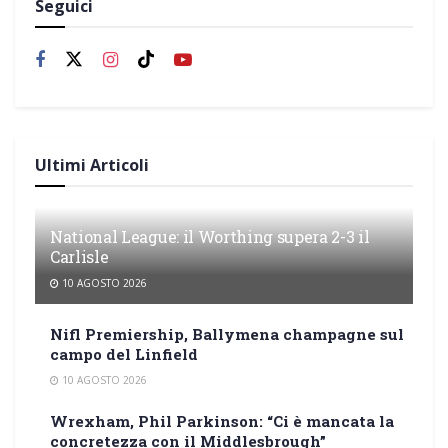
Seguici
Ultimi Articoli
National League: il Worthing supera 2-3 il
Carlisle
10 AGOSTO 2026
Nifl Premiership, Ballymena champagne sul
campo del Linfield
10 AGOSTO 2026
Wrexham, Phil Parkinson: “Ci è mancata la
concretezza con il Middlesbrough”