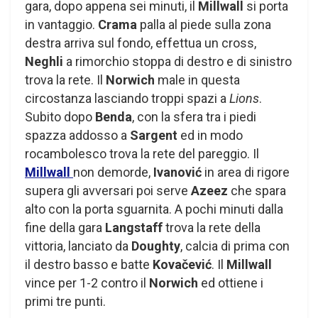
gara, dopo appena sei minuti, il
Millwall
si porta
in vantaggio.
Crama
palla al piede sulla zona
destra arriva sul fondo, effettua un cross,
Neghli
a rimorchio stoppa di destro e di sinistro
trova la rete. Il
Norwich
male in questa
circostanza lasciando troppi spazi a
Lions
.
Subito dopo
Benda
, con la sfera tra i piedi
spazza addosso a
Sargent
ed in modo
rocambolesco trova la rete del pareggio. Il
Millwall
non demorde,
Ivanović
in area di rigore
supera gli avversari poi serve
Azeez
che spara
alto con la porta sguarnita. A pochi minuti dalla
fine della gara
Langstaff
trova la rete della
vittoria, lanciato da
Doughty
, calcia di prima con
il destro basso e batte
Kovačević
. Il
Millwall
vince per 1-2 contro il
Norwich
ed ottiene i
primi tre punti.