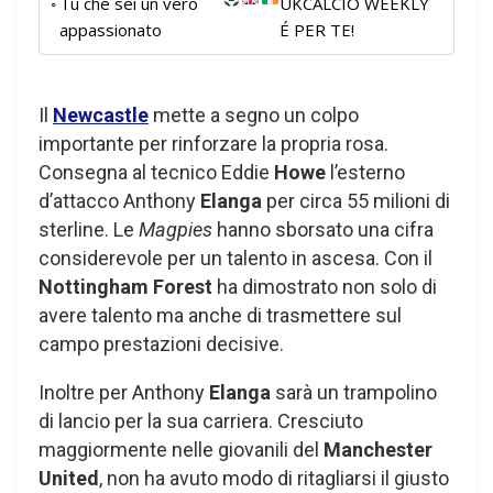
Tu che sei un vero
UKCALCIO WEEKLY
appassionato
É PER TE!
Il
Newcastle
mette a segno un colpo
importante per rinforzare la propria rosa.
Consegna al tecnico Eddie
Howe
l’esterno
d’attacco Anthony
Elanga
per circa 55 milioni di
sterline. Le
Magpies
hanno sborsato una cifra
considerevole per un talento in ascesa. Con il
Nottingham Forest
ha dimostrato non solo di
avere talento ma anche di trasmettere sul
campo prestazioni decisive.
Inoltre per Anthony
Elanga
sarà un trampolino
di lancio per la sua carriera. Cresciuto
maggiormente nelle giovanili del
Manchester
United
, non ha avuto modo di ritagliarsi il giusto