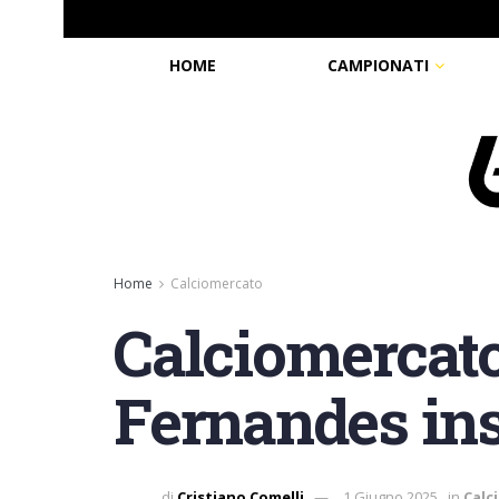
HOME
CAMPIONATI
Home
Calciomercato
Calciomercat
Fernandes inse
di
Cristiano Comelli
1 Giugno 2025
in
Calc