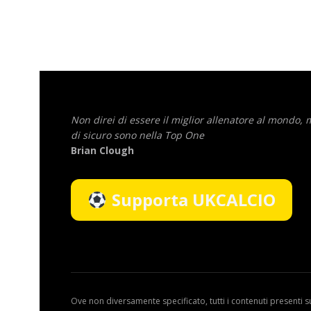
Non direi di essere il miglior allenatore al mondo,
di sicuro sono nella Top One
Brian Clough
Supporta UKCALCIO
Ove non diversamente specificato, tutti i contenuti presenti s