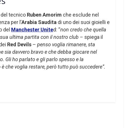
es
o del tecnico
Ruben Amorim
che esclude nel
nza per l’
Arabia Saudita
di uno dei suoi gioielli e
to del
Manchester Unite
d: “
non credo che quella
sua ultima partita con il nostro club –
spiega il
 dei
Red Devils
–
penso voglia rimanere, sta
he sia davvero bravo e che debba giocare nel
 Gli ho parlato e gli parlo spesso e la
è che voglia restare, però tutto può succedere”.