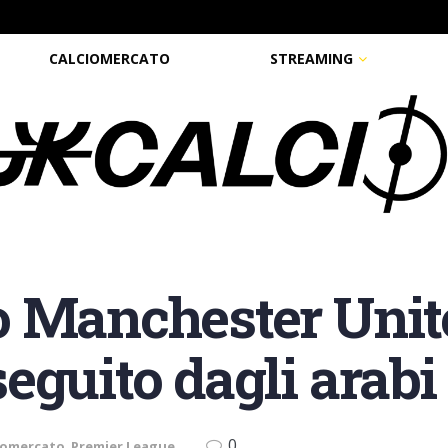
CALCIOMERCATO
STREAMING
o Manchester Unit
guito dagli arabi d
0
iomercato
,
Premier League