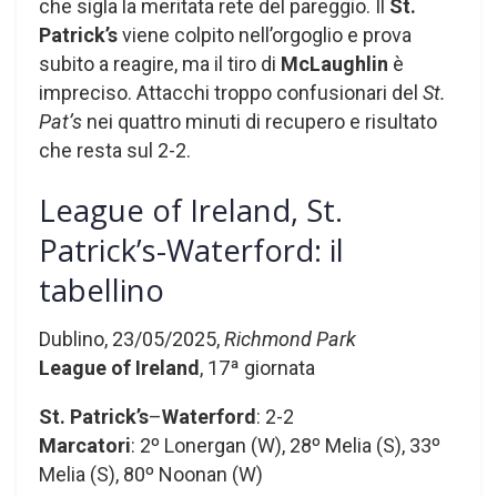
che sigla la meritata rete del pareggio. Il
St.
Patrick’s
viene colpito nell’orgoglio e prova
subito a reagire, ma il tiro di
McLaughlin
è
impreciso. Attacchi troppo confusionari del
St.
Pat’s
nei quattro minuti di recupero e risultato
che resta sul 2-2.
League of Ireland, St.
Patrick’s-Waterford: il
tabellino
Dublino, 23/05/2025,
Richmond Park
League of Ireland
, 17ª giornata
St. Patrick’s
–
Waterford
: 2-2
Marcatori
: 2º Lonergan (W), 28º Melia (S), 33º
Melia (S), 80º Noonan (W)