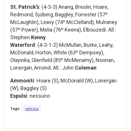
St. Patrick’s
: (4-3-3) Anang, Breslin, Hoare,
Redmond, Sjoberg, Baggley, Forrester (57º
McLaughlin), Leavy (74º McClelland), Mulraney
(57º Power), Melia (76º Keena), Elbouzedi. All.:
Stephen
Kenny
Waterford
: (4-3-1-2) McMullan, Burke, Leahy,
McDonald, Horton, White (63º Dempsey),
Olayinka, Glenfield (85º McMenamy), Noonan,
Lonergan, Amond. All.: John
Coleman
Ammoniti
: Hoare (S), McDonald (W), Lonergan
(W), Baggley (S)
Espulsi
: nessuno
Tags:
vetrina