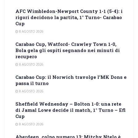
AFC Wimbledon-Newport County 1-1 (5-4): i
rigori decidono la partita, 1° Turno- Carabao
Cup
8 AGOSTO 2026
Carabao Cup, Watford- Crawley Town 1-0,
Bola gela gli ospiti segnando nei minuti di
recupero
8 AGOSTO 2026
Carabao Cup: il Norwich travolge l’MK Dons e
passa il turno
8 AGOSTO 2026
Sheffield Wednesday – Bolton 1-0: una rete
di Jamal Lowe decide il match, 1° Turno – Efl
Cup
8 AGOSTO 2026
Aberdeen, colpo numero 13: Mitchy Ntelo è