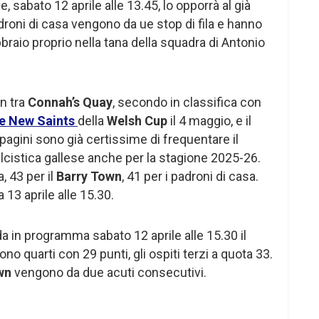
, sabato 12 aprile alle 13.45, lo opporrà al già
droni di casa vengono da ue stop di fila e hanno
ebbraio proprio nella tana della squadra di Antonio
on tra
Connah’s Quay
, secondo in classifica con
e New Saints
della
Welsh Cup
il 4 maggio, e il
agini sono già certissime di frequentare il
calcistica gallese anche per la stagione 2025-26.
, 43 per il
Barry Town
, 41 per i padroni di casa.
 13 aprile alle 15.30.
da in programma sabato 12 aprile alle 15.30 il
sono quarti con 29 punti, gli ospiti terzi a quota 33.
wn
vengono da due acuti consecutivi.