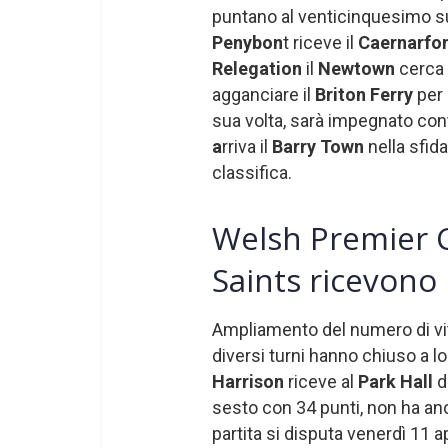
puntano al venticinquesimo s
Penybon
t riceve il
Caernarfo
Relegation
il
Newtown
cerca 
agganciare il
Briton Ferry
per 
sua volta, sarà impegnato cont
a
rriva il
Barry Town
nella sfid
classifica.
Welsh Premier 
Saints ricevono 
Ampliamento del numero di vit
diversi turni hanno chiuso a lo
Harrison
riceve al
Park Hall
d
sesto con 34 punti, non ha anco
partita si disputa venerdì 11 ap