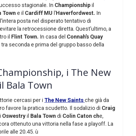
uccesso stagionale. In
Championship
il
n Town
e il
Cardiff MU
l’
Haverfordwest.
In
l’intera posta nel disperato tentativo di
evitare la retrocessione diretta. Quest’ultimo, a
ro il
Flint Town.
In casa del
Connah’s Quay
a tra seconda e prima del gruppo basso della
Championship, i The New
il Bala Town
torie cercasi per i
The New Saints
che già da
ro favore la pratica scudetto. Il sodalizio di
Craig
i
Oswestry
il
Bala Town
di
Colin Caton ch
e,
ra ottenuto una vittoria nella fase a playoff. La
rile alle 20.45. ù