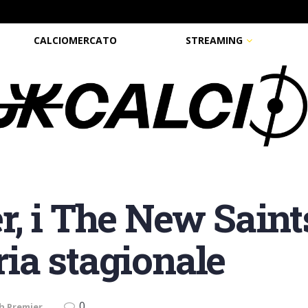
CALCIOMERCATO
STREAMING
, i The New Saints
oria stagionale
0
h Premier