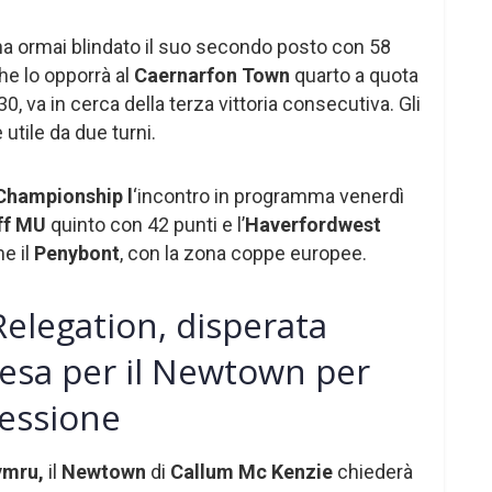
ha ormai blindato il suo secondo posto con 58
che lo opporrà al
Caernarfon Town
quarto a quota
0, va in cerca della terza vittoria consecutiva. Gli
 utile da due turni.
Championship l
‘incontro in programma venerdì
ff MU
quinto con 42 punti e l’
Haverfordwest
e il
Penybont
, con la zona coppe europee.
elegation, disperata
resa per il Newtown per
cessione
ymru,
il
Newtown
di
Callum Mc Kenzie
chiederà