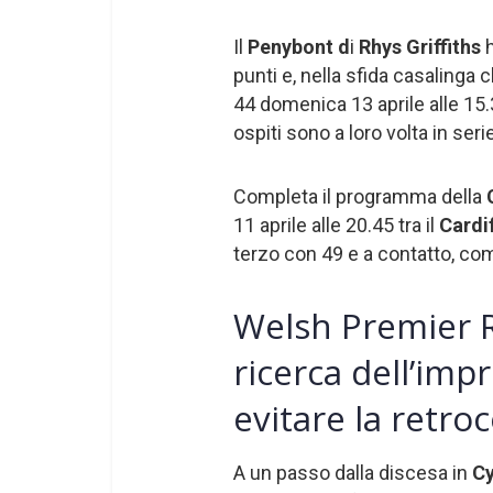
Il
Penybont d
i
Rhys Griffiths
punti e, nella sfida casalinga 
44 domenica 13 aprile alle 15.3
ospiti sono a loro volta in serie
Completa il programma della
11 aprile alle 20.45 tra il
Cardi
terzo con 49 e a contatto, com
Welsh Premier R
ricerca dell’imp
evitare la retro
A un passo dalla discesa in
C