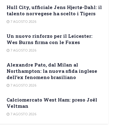
Hull City, ufficiale Jens Hjertø-Dahl: il
talento norvegese ha scelto i Tigers
7 AGOSTO 2026
Un nuovo rinforzo per il Leicester:
Wes Burns firma con le Foxes
7 AGOSTO 2026
Alexandre Pato, dal Milan al
Northampton: la nuova sfida inglese
dell’ex fenomeno brasiliano
7 AGOSTO 2026
Calciomercato West Ham: preso Joël
Veltman
7 AGOSTO 2026