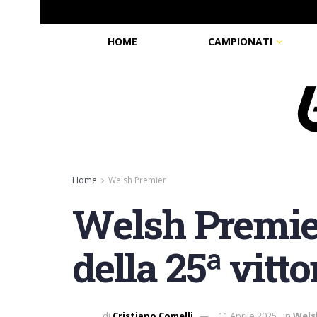
HOME
CAMPIONATI
Home
Welsh Premier
Welsh Premier
della 25ª vitt
di
Cristiano Comelli
11 Aprile 2025
in
Wels