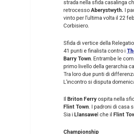
strada nella sfida casalinga che
retrocesso
Aberystwyth.
I pa
vinto per l’ultima volta il 22 f
Corbisiero.
Sfida di vertice della Relegati
41 punti e finalista contro i
Th
Barry Town
. Entrambe le comp
primo livello della gerarchia 
Tra loro due punti di differenza
L’incontro si disputa domenica
Il
Briton Ferry
ospita nella sfi
Flint Town
. I padroni di casa 
Sia i
Llansawe
l che il
Flint To
Championship