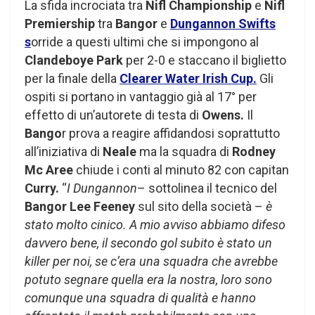
La sfida incrociata tra
Nifl Championship
e
Nifl
Premiership
tra
Bangor
e
Dungannon Swifts
s
orride a questi ultimi che si impongono al
Clandeboye Park
per 2-0 e staccano il biglietto
per la finale della
Clearer Water Irish Cup.
Gli
ospiti si portano in vantaggio già al 17° per
effetto di un’autorete di testa di
Owens.
Il
Bango
r prova a reagire affidandosi soprattutto
all’iniziativa di
Neale
ma la squadra di
Rodney
Mc Aree
chiude i conti al minuto 82 con capitan
Curry.
“
I Dungannon
– sottolinea il tecnico del
Bangor
Lee Feeney
sul sito della società –
è
stato molto cinico. A mio avviso abbiamo difeso
davvero bene, il secondo gol subito è stato un
killer per noi, se c’era una squadra che avrebbe
potuto segnare quella era la nostra, loro sono
comunque una squadra di qualità e hanno