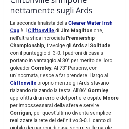
nettamente sugli Ards
La seconda finalista della
Clearer Water Irish
Cup
è il
Cliftonville
di
Jim Magilton
che,
nell’altra sfida incrociata
Premiership-
Championship,
travolge gli
Ards
al
Solitude
con il punteggio di 3-0. I padroni di casa si
portano in vantaggio al 30° per merito del loro
goleador
Gormley.
Al 73° Parsons, con
un’incornata, riesce a far prendere il largo al
Cliftonville
proprio mentre gli Ards stavano
rialzando rialzando la testa. All’86°
Gormley
approfitta di un errore del portiere ospite
Moore
per impossessarsi della sfera e servire
Corrigan,
per quest’ultimo diventa semplice
realizzare la rete del definitivo 3-0. Il canto di
giubilo dei padroni di casa scorre sulle parole