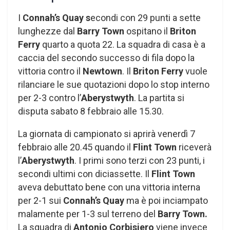
I
Connah’s Quay s
econdi con 29 punti a sette
lunghezze dal
Barry Town
ospitano il
Briton
Ferry
quarto a quota 22. La squadra di casa è a
caccia del secondo successo di fila dopo la
vittoria contro il
Newtown
. Il
Briton Ferry
vuole
rilanciare le sue quotazioni dopo lo stop interno
per 2-3 contro l’
Aberystwyth
. La partita si
disputa sabato 8 febbraio alle 15.30.
La giornata di campionato si aprirà venerdì 7
febbraio alle 20.45 quando il
Flint Town
riceverà
l’
Aberystwyth
. I primi sono terzi con 23 punti, i
secondi ultimi con diciassette. Il
Flint Town
aveva debuttato bene con una vittoria interna
per 2-1 sui
Connah’s Quay
ma è poi inciampato
malamente per 1-3 sul terreno del
Barry Town.
La squadra di
Antonio Corbisiero
viene invece