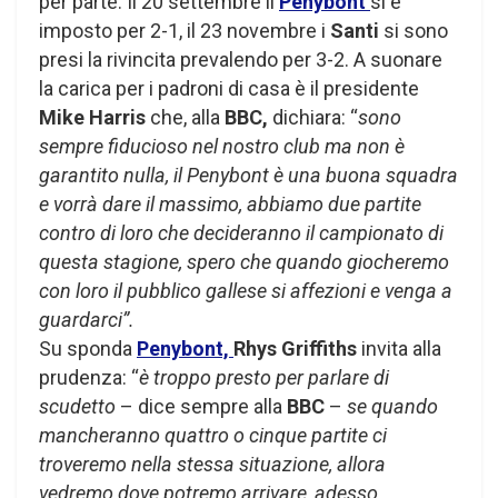
per parte. Il 20 settembre il
Penybont
si è
imposto per 2-1, il 23 novembre i
Santi
si sono
presi la rivincita prevalendo per 3-2. A suonare
la carica per i padroni di casa è il presidente
Mike Harris
che, alla
BBC,
dichiara: “
sono
sempre fiducioso nel nostro club ma non è
garantito nulla, il Penybont è una buona squadra
e vorrà dare il massimo, abbiamo due partite
contro di loro che decideranno il campionato di
questa stagione, spero che quando giocheremo
con loro il pubblico gallese si affezioni e venga a
guardarci”.
Su sponda
Penybont,
Rhys Griffiths
invita alla
prudenza: “
è troppo presto per parlare di
scudetto
– dice sempre alla
BBC
–
se quando
mancheranno quattro o cinque partite ci
troveremo nella stessa situazione, allora
vedremo dove potremo arrivare, adesso