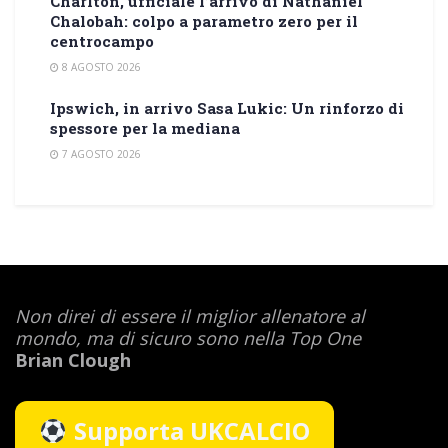
Charlton, ufficiale l’arrivo di Nathaniel
Chalobah: colpo a parametro zero per il
centrocampo
8 AGOSTO 2026
Ipswich, in arrivo Sasa Lukic: Un rinforzo di
spessore per la mediana
7 AGOSTO 2026
Non direi di essere il miglior allenatore al
mondo,
ma di sicuro sono nella Top One
Brian Clough
Supporta UKCALCIO