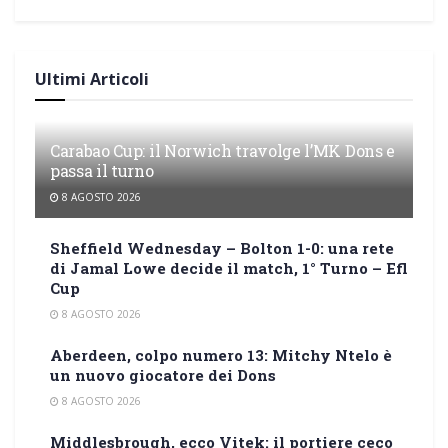
Ultimi Articoli
Carabao Cup: il Norwich travolge l’MK Dons e
passa il turno
8 AGOSTO 2026
Sheffield Wednesday – Bolton 1-0: una rete
di Jamal Lowe decide il match, 1° Turno – Efl
Cup
8 AGOSTO 2026
Aberdeen, colpo numero 13: Mitchy Ntelo è
un nuovo giocatore dei Dons
8 AGOSTO 2026
Middlesbrough, ecco Vitek: il portiere ceco