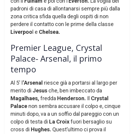
con il
Fulham
e poi con l’
Everton.
La voglia dei
padroni di casa di allontanarsi sempre più dalla
zona critica sfida quella degli ospiti di non
perdere il contatto con le prime della classe
Liverpoo
l e
Chelsea.
Premier League, Crystal
Palace- Arsenal, il primo
tempo
Al 5′ l
‘Arsenal
riesce già a portarsi al largo per
merito di
Jesus
che, ben imbeccato da
Magalhaes,
fredda
Henderson.
Il
Crystal
Palace
non sembra accusare il colpo e, cinque
minuti dopo, va a un soffio dal pareggio con un
colpo di testa di
La Croix
fuori bersaglio su
cross di
Hughes.
Quest’ultimo ci prova il