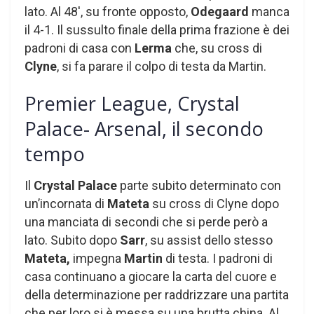
lato. Al 48′, su fronte opposto,
Odegaard
manca
il 4-1. Il sussulto finale della prima frazione è dei
padroni di casa con
Lerma
che, su cross di
Clyne
, si fa parare il colpo di testa da Martin.
Premier League, Crystal
Palace- Arsenal, il secondo
tempo
Il
Crystal Palace
parte subito determinato con
un’incornata di
Mateta
su cross di Clyne dopo
una manciata di secondi che si perde però a
lato. Subito dopo
Sarr
, su assist dello stesso
Mateta,
impegna
Martin
di testa. I padroni di
casa continuano a giocare la carta del cuore e
della determinazione per raddrizzare una partita
che per loro si è messa su una brutta china. Al