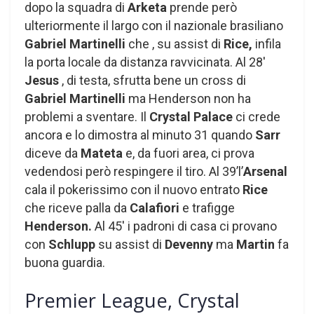
dopo la squadra di
Arketa
prende però
ulteriormente il largo con il nazionale brasiliano
Gabriel Martinelli
che , su assist di
Rice,
infila
la porta locale da distanza ravvicinata. Al 28′
Jesus
, di testa, sfrutta bene un cross di
Gabriel Martinelli
ma Henderson non ha
problemi a sventare. Il
Crystal Palace
ci crede
ancora e lo dimostra al minuto 31 quando
Sarr
diceve da
Mateta
e, da fuori area, ci prova
vedendosi però respingere il tiro. Al 39’l’
Arsenal
cala il pokerissimo con il nuovo entrato
Rice
che riceve palla da
Calafiori
e trafigge
Henderson.
Al 45′ i padroni di casa ci provano
con
Schlupp
su assist di
Devenny
ma
Martin
fa
buona guardia.
Premier League, Crystal