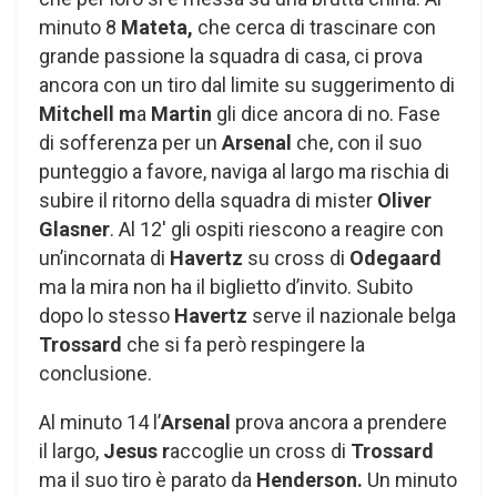
minuto 8
Mateta,
che cerca di trascinare con
grande passione la squadra di casa, ci prova
ancora con un tiro dal limite su suggerimento di
Mitchell m
a
Martin
gli dice ancora di no. Fase
di sofferenza per un
Arsenal
che, con il suo
punteggio a favore, naviga al largo ma rischia di
subire il ritorno della squadra di mister
Oliver
Glasner
. Al 12′ gli ospiti riescono a reagire con
un’incornata di
Havertz
su cross di
Odegaard
ma la mira non ha il biglietto d’invito. Subito
dopo lo stesso
Havertz
serve il nazionale belga
Trossard
che si fa però respingere la
conclusione.
Al minuto 14 l’
Arsenal
prova ancora a prendere
il largo,
Jesus r
accoglie un cross di
Trossard
ma il suo tiro è parato da
Henderson.
Un minuto