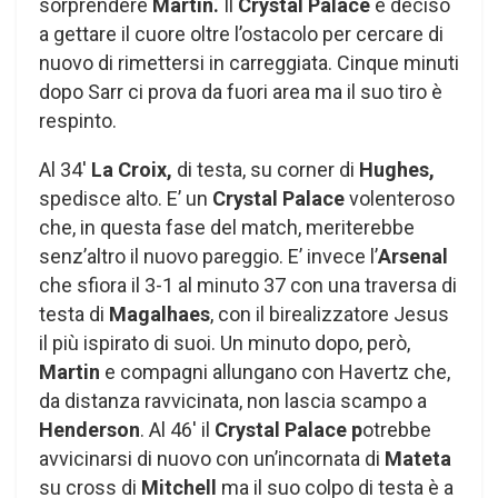
sorprendere
Martin.
Il
Crystal Palace
è deciso
a gettare il cuore oltre l’ostacolo per cercare di
nuovo di rimettersi in carreggiata. Cinque minuti
dopo Sarr ci prova da fuori area ma il suo tiro è
respinto.
Al 34′
La Croix,
di testa, su corner di
Hughes,
spedisce alto. E’ un
Crystal Palace
volenteroso
che, in questa fase del match, meriterebbe
senz’altro il nuovo pareggio. E’ invece l’
Arsenal
che sfiora il 3-1 al minuto 37 con una traversa di
testa di
Magalhaes
, con il birealizzatore Jesus
il più ispirato di suoi. Un minuto dopo, però,
Martin
e compagni allungano con Havertz che,
da distanza ravvicinata, non lascia scampo a
Henderson
. Al 46′ il
Crystal Palace p
otrebbe
avvicinarsi di nuovo con un’incornata di
Mateta
su cross di
Mitchell
ma il suo colpo di testa è a