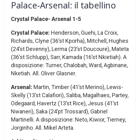
Palace-Arsenal: il tabellino
Crystal Palace- Arsenal 1-5
Crystal Palace:
Henderson, Guehi, La Croix,
Richards, Clyne (36’st Kporha), Mitchell, Hughes
(24’st Devenny), Lerma (23’st Doucoure), Mateta
(36’st Schlupp), Sarr, Kamada (16’st Nkietiah). A
disposizione: Turner, Chalobah, Ward, Agbinane,
Nketiah. All. Oliver Glasner.
Arsenal:
Martin, Timber (41’st Merino), Lewis-
Skelly (13’st Calafiori), Saliba, Magalhaes, Partey,
Odegaard, Havertz (13’st Rice), Jesus (41’st
Nwaneri), Saka (24’pt Trossard), Gabriel
Martinelli. A disposizione: Neto, Kiwior, Tierney,
Jorginho. All. Mikel Arteta.