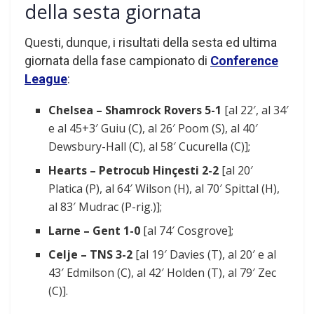
della sesta giornata
Questi, dunque, i risultati della sesta ed ultima
giornata della fase campionato di
Conference
League
:
Chelsea – Shamrock Rovers 5-1
[al 22′, al 34′
e al 45+3′ Guiu (C), al 26′ Poom (S), al 40′
Dewsbury-Hall (C), al 58′ Cucurella (C)];
Hearts – Petrocub Hinçesti 2-2
[al 20′
Platica (P), al 64′ Wilson (H), al 70′ Spittal (H),
al 83′ Mudrac (P-rig.)];
Larne – Gent 1-0
[al 74′ Cosgrove];
Celje – TNS 3-2
[al 19′ Davies (T), al 20′ e al
43′ Edmilson (C), al 42′ Holden (T), al 79′ Zec
(C)].