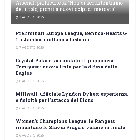
Arsenal, parla Arteta: “Non ci accontentiamo
del titolo, pronti a nuovi colpi di mercato”
7 AGOSTO 2026
Preliminari Europa League, Benfica-Hearts 6-
1: i Jambos crollano a Lisbona
7 AGOSTO 2026
Crystal Palace, acquistato il giapponese
Tomiyasu: nuova linfa per la difesa delle
Eagles
6 AGOSTO 2026
Millwall, ufficiale Lyndon Dykes: esperienza
e fisicità per l’attacco dei Lions
6 AGOSTO 2026
Women’s Champions League: le Rangers
rimontano lo Slavia Praga e volano in finale
6 AGOSTO 2026