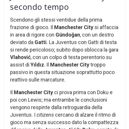
secondo tempo
Scendono gli stessi ventidue della prima
frazione di gioco. Il
Manchester City
si affaccia
in area di rigore con
Gündoğan
, con un destro
deviato da
Gatti
. La Juventus con Gatti di testa
si rende pericoloso; subito dopo sblocca la gara
Vlahović
, con un colpo di testa perentorio su
assist di
Yıldız
. Il
Manchester City
troppo
passivo in questa situazione soprattutto poco
reattivo sulle marcature.
Il
Manchester City
ci prova prima con Doku e
poi con Lewis; ma entrambe le conclusioni
vengono respinte dalla retroguardia della
Juventus. I
citizens
cercano di alzare il ritmo di
gioco ma senza successo dato la compattezza