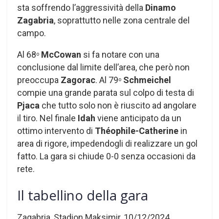
sta soffrendo l’aggressività della
Dinamo
Zagabria
, soprattutto nelle zona centrale del
campo.
Al 68
McCowan
si fa notare con una
o
conclusione dal limite dell’area, che però non
preoccupa
Zagorac
. Al 79
Schmeichel
o
compie una grande parata sul colpo di testa di
Pjaca
che tutto solo non è riuscito ad angolare
il tiro. Nel finale
Idah
viene anticipato da un
ottimo intervento di
Théophile-Catherine
in
area di rigore, impedendogli di realizzare un gol
fatto. La gara si chiude 0-0 senza occasioni da
rete.
Il tabellino della gara
Zagabria, Stadion Maksimir, 10/12/2024