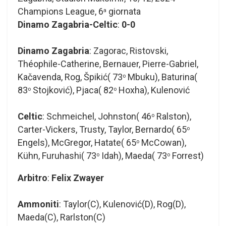
Champions League, 6
giornata
a
Dinamo Zagabria-Celtic
:
0-0
Dinamo Zagabria
: Zagorac, Ristovski,
Théophile-Catherine, Bernauer, Pierre-Gabriel,
Kačavenda, Rog, Špikić( 73
Mbuku), Baturina(
o
83
Stojković), Pjaca( 82
Hoxha), Kulenović
o
o
Celtic
: Schmeichel, Johnston( 46
Ralston),
o
Carter-Vickers, Trusty, Taylor, Bernardo( 65
o
Engels), McGregor, Hatate( 65
McCowan),
o
Kühn, Furuhashi( 73
Idah), Maeda( 73
Forrest)
o
o
Arbitro
:
Felix Zwayer
Ammoniti
: Taylor(C), Kulenović(D), Rog(D),
Maeda(C), Rarlston(C)