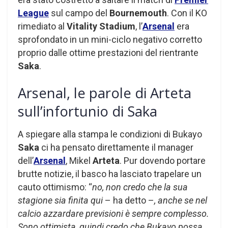
League
sul campo del
Bournemouth
. Con il KO
rimediato al
Vitality Stadium
, l’
Arsenal
era
sprofondato in un mini-ciclo negativo corretto
proprio dalle ottime prestazioni del rientrante
Saka
.
Arsenal, le parole di Arteta
sull’infortunio di Saka
A spiegare alla stampa le condizioni di Bukayo
Saka
ci ha pensato direttamente il manager
dell’
Arsenal
, Mikel
Arteta
. Pur dovendo portare
brutte notizie, il basco ha lasciato trapelare un
cauto ottimismo: “
no, non credo che la sua
stagione sia finita qui
– ha detto –
, anche se nel
calcio azzardare previsioni è sempre complesso.
Sono ottimista, quindi credo che Bukayo possa