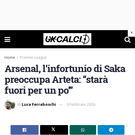
×
Home
Premier League
Arsenal, l’infortunio di Saka
preoccupa Arteta: “starà
fuori per un po’”
di
Luca Ferraboschi
9 Febbraio 2026