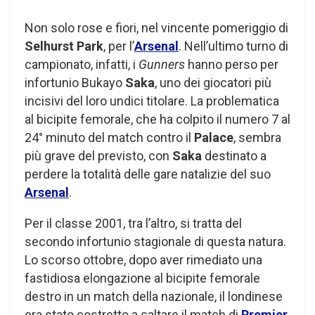
Non solo rose e fiori, nel vincente pomeriggio di
Selhurst Park
, per l’
Arsenal
. Nell’ultimo turno di
campionato, infatti, i
Gunners
hanno perso per
infortunio Bukayo
Saka
, uno dei giocatori più
incisivi del loro undici titolare. La problematica
al bicipite femorale, che ha colpito il numero 7 al
24° minuto del match contro il
Palace
, sembra
più grave del previsto, con
Saka
destinato a
perdere la totalità delle gare natalizie del suo
Arsenal
.
Per il classe 2001, tra l’altro, si tratta del
secondo infortunio stagionale di questa natura.
Lo scorso ottobre, dopo aver rimediato una
fastidiosa elongazione al bicipite femorale
destro in un match della nazionale, il londinese
era stato costretto a saltare il match di
Premier