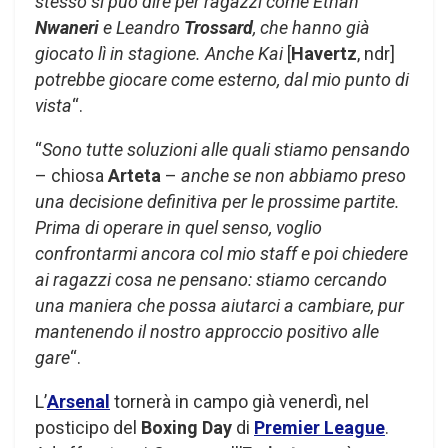
stesso si può dire per ragazzi come Ethan
Nwaneri
e Leandro
Trossard
, che hanno già
giocato lì in stagione. Anche Kai
[
Havertz
, ndr]
potrebbe giocare come esterno, dal mio punto di
vista
“.
“
Sono tutte soluzioni alle quali stiamo pensando
– chiosa
Arteta
–
anche se non abbiamo preso
una decisione definitiva per le prossime partite.
Prima di operare in quel senso, voglio
confrontarmi ancora col mio staff e poi chiedere
ai ragazzi cosa ne pensano: stiamo cercando
una maniera che possa aiutarci a cambiare, pur
mantenendo il nostro approccio positivo alle
gare
“.
L’
Arsenal
tornerà in campo già venerdì, nel
posticipo del
Boxing Day
di
Premier League
.