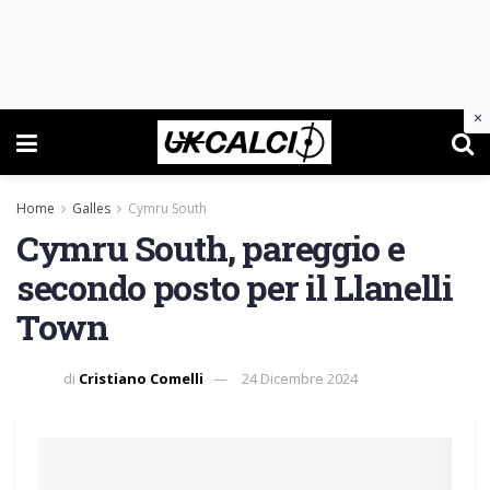
×
Home
Galles
Cymru South
Cymru South, pareggio e
secondo posto per il Llanelli
Town
di
Cristiano Comelli
24 Dicembre 2024