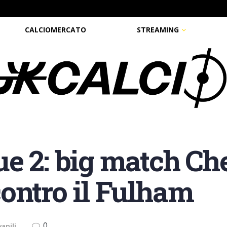
CALCIOMERCATO
STREAMING
e 2: big match Ch
ontro il Fulham
0
anili