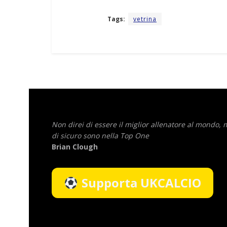
Tags:
vetrina
Non direi di essere il miglior allenatore al mondo,
di sicuro sono nella Top One
Brian Clough
Supporta UKCALCIO