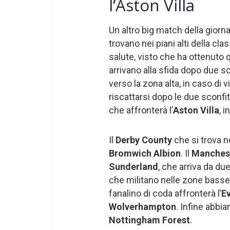
l’Aston Villa
Un altro big match della giorn
trovano nei piani alti della class
salute, visto che ha ottenuto q
arrivano alla sfida dopo due sc
verso la zona alta, in caso di vi
riscattarsi dopo le due sconf
che affronterà l’
Aston Villa
, i
Il
Derby County
che si trova n
Bromwich Albion
. Il
Manches
Sunderland
, che arriva da due
che militano nelle zone basse
fanalino di coda affronterà l’
E
Wolverhampton
. Infine abbia
Nottingham Forest
.