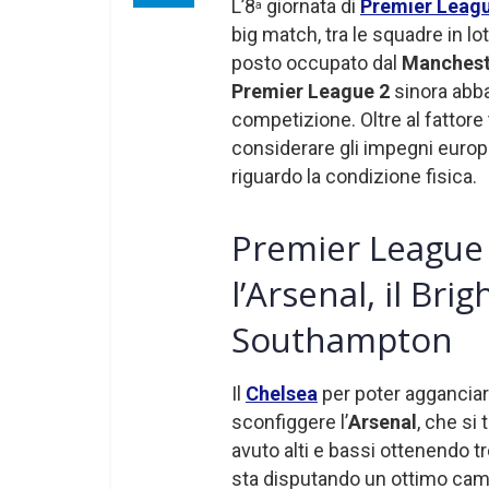
L’8
giornata di
Premier Leagu
a
big match, tra le squadre in lot
posto occupato dal
Manchest
Premier League 2
sinora abbas
competizione. Oltre al fattore 
considerare gli impegni europ
riguardo la condizione fisica.
Premier League 2
l’Arsenal, il Brig
Southampton
Il
Chelsea
per poter agganciar
sconfiggere l’
Arsenal
, che si
avuto alti e bassi ottenendo tre
sta disputando un ottimo camp