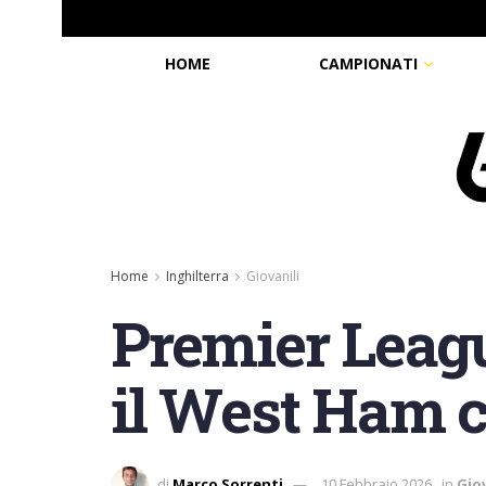
HOME
CAMPIONATI
Home
Inghilterra
Giovanili
Premier Leagu
il West Ham c
di
Marco Sorrenti
10 Febbraio 2026
in
Giov