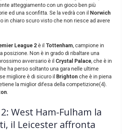
nte atteggiamento con un gioco ben più
rie ed una sconfitta. Se la vedrà con il
Norwich
 in chiaro scuro visto che non riesce ad avere
emier League 2
è il
Tottenham
, campione in
ma posizione. Non è in grado di ribaltare una
prossimo avversario è il
Crystal Palace
, che è in
che ha perso soltanto una gara nelle ultime
e migliore è di sicuro il
Brighton
che è in piena
 detiene la miglior difesa della competizione(4).
ton
.
 2: West Ham-Fulham la
ti, il Leicester affronta