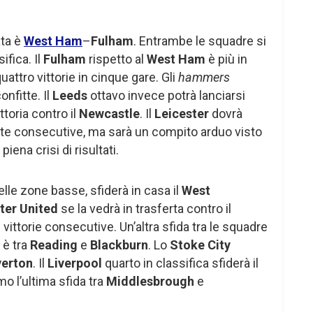
ata è
West Ham
–
Fulham
. Entrambe le squadre si
ifica. Il
Fulham
rispetto al
West Ham
è più in
uattro vittorie in cinque gare. Gli
hammers
onfitte. Il
Leeds
ottavo invece potrà lanciarsi
ttoria contro il
Newcastle
. Il
Leicester
dovrà
itte consecutive, ma sarà un compito arduo visto
n piena crisi di risultati.
elle zone basse, sfiderà in casa il
West
ter United
se la vedrà in trasferta contro il
 vittorie consecutive. Un’altra sfida tra le squadre
 è tra
Reading
e
Blackburn
. Lo
Stoke City
verton
. Il
Liverpool
quarto in classifica sfiderà il
mo l’ultima sfida tra
Middlesbrough
e