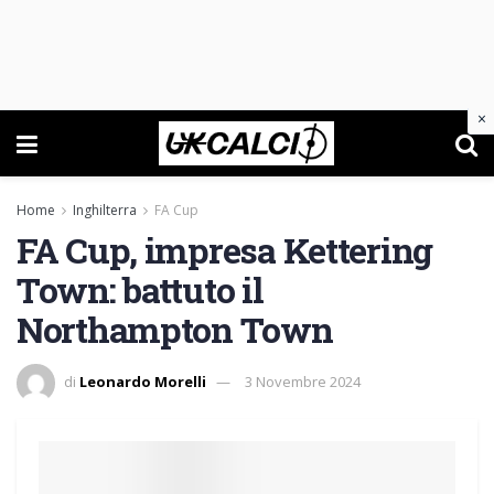
×
Home
Inghilterra
FA Cup
FA Cup, impresa Kettering
Town: battuto il
Northampton Town
di
Leonardo Morelli
3 Novembre 2024