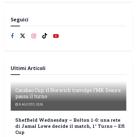
Seguici
Ultimi Articoli
Carabao Cup: il Norwich travolge l’MK Dons e
passa il turno
8 AGOSTO 2026
Sheffield Wednesday – Bolton 1-0: una rete
di Jamal Lowe decide il match, 1° Turno – Efl
Cup