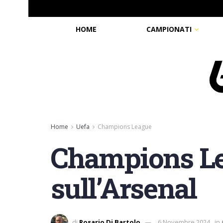
HOME
CAMPIONATI
Home
Uefa
Champions League
Champions Lea
sull’Arsenal
di
Rosario Di Bartolo
6 Novembre 2024
in