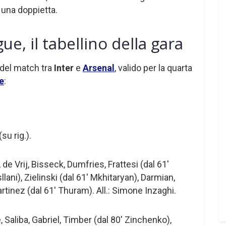
i una doppietta.
, il tabellino della gara
o del match tra
Inter
e
Arsenal
, valido per la quarta
e
:
su rig.).
de Vrij, Bisseck, Dumfries, Frattesi (dal 61′
llani), Zielinski (dal 61′ Mkhitaryan), Darmian,
rtinez (dal 61′ Thuram). All.: Simone Inzaghi.
, Saliba, Gabriel, Timber (dal 80′ Zinchenko),