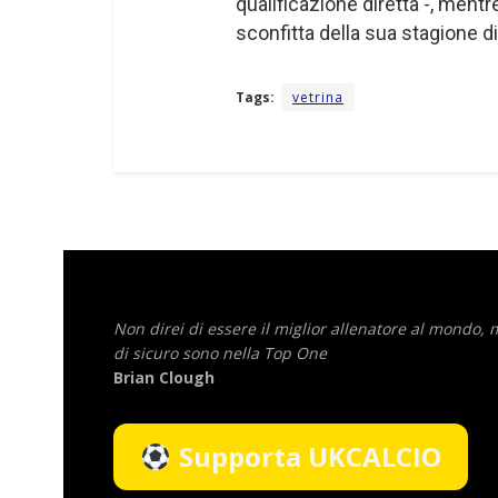
qualificazione diretta -, mentre
sconfitta della sua stagione d
Tags:
vetrina
Non direi di essere il miglior allenatore al mondo,
di sicuro sono nella Top One
Brian Clough
Supporta UKCALCIO