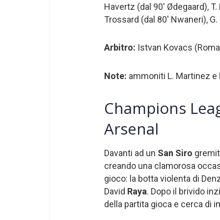
Havertz (dal 90′ Ødegaard), T. 
Trossard (dal 80′ Nwaneri), G. M
Arbitro:
Istvan Kovacs (Roman
Note:
ammoniti L. Martinez e Ba
Champions Leagu
Arsenal
Davanti ad un
San Siro
gremito
creando una clamorosa occasio
gioco: la botta violenta di Den
David
Raya
. Dopo il brivido inzia
della partita gioca e cerca di