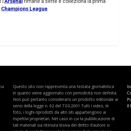
 l’
Arsenal
rimane a sette e colleziona la prima
i
Champions League
.
ma
Questo sito non rappresenta una testata giornalistica
Is
in quanto viene aggiornato con periodicità non definita.
Co
Non può pertanto considerarsi un prodotto editoriale ai
Pu
sensi della legge n. 62 del 7.03.2001.Tutti i video, le
Il
foto, i loghi riprodotti da altri siti appartengono ai
rispettivi proprietari. Nel caso in cui la pubblicazione di
tali materiali sia ritenuta lesiva del diritto d’autore si