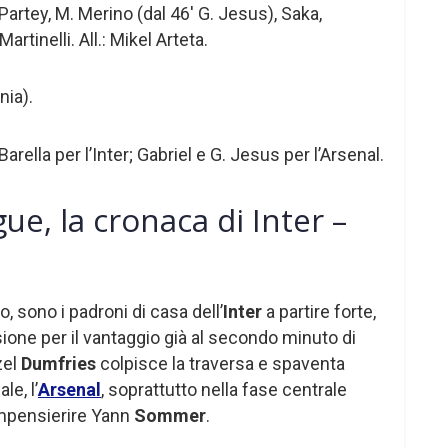
Partey, M. Merino (dal 46′ G. Jesus), Saka,
artinelli. All.: Mikel Arteta.
ia).
rella per l’Inter; Gabriel e G. Jesus per l’Arsenal.
e, la cronaca di Inter –
, sono i padroni di casa dell’
Inter
a partire forte,
ne per il vantaggio già al secondo minuto di
zel
Dumfries
colpisce la traversa e spaventa
le, l’
Arsenal
, soprattutto nella fase centrale
 impensierire Yann
Sommer
.