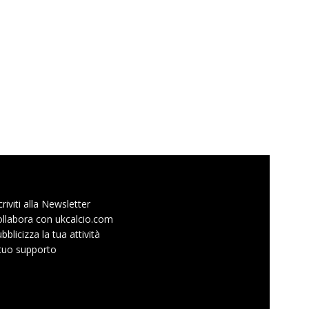
criviti alla Newsletter
llabora con ukcalcio.com
bblicizza la tua attività
 tuo supporto