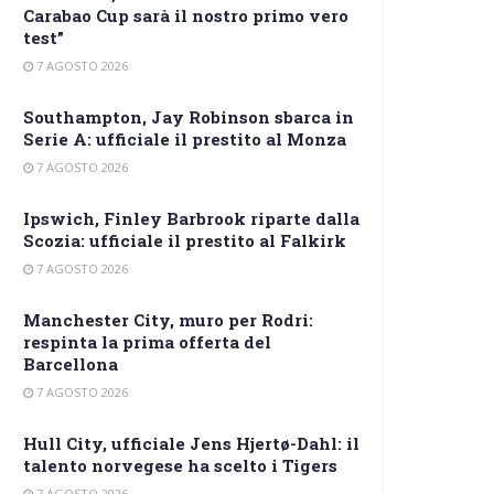
Carabao Cup sarà il nostro primo vero
test”
7 AGOSTO 2026
Southampton, Jay Robinson sbarca in
Serie A: ufficiale il prestito al Monza
7 AGOSTO 2026
Ipswich, Finley Barbrook riparte dalla
Scozia: ufficiale il prestito al Falkirk
7 AGOSTO 2026
Manchester City, muro per Rodri:
respinta la prima offerta del
Barcellona
7 AGOSTO 2026
Hull City, ufficiale Jens Hjertø-Dahl: il
talento norvegese ha scelto i Tigers
7 AGOSTO 2026