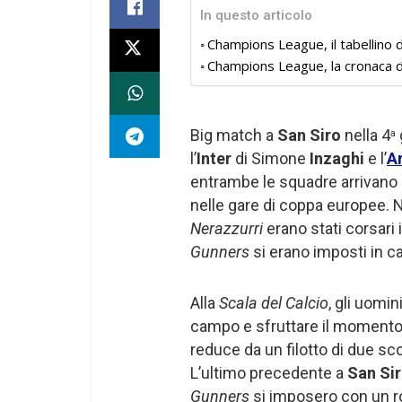
In questo articolo
Champions League, il tabellino d
Champions League, la cronaca di
Big match a
San Siro
nella 4
a
l’
Inter
di Simone
Inzaghi
e l’
A
entrambe le squadre arrivano 
nelle gare di coppa europee. 
Nerazzurri
erano stati
corsari 
Gunners
si erano imposti in ca
Alla
Scala del Calcio
, gli uomin
campo e sfruttare il momento 
reduce da un filotto di due sco
L’ultimo precedente a
San Si
Gunners
si imposero con un ro