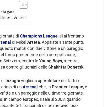
ella gara
 Inter – Arsenal
giornata di
Champions League
: si affrontano
rsenal
di Mikel
Arteta
. Appaiate a sette punti,
questo match con due vittorie e un pareggio
Nel turno precedente della competizione, i
in Svizzera, contro lo
Young Boys
, mentre i
sa contro gli ucraini dello
Shakhtar Donetsk
.
i di
Inzaghi
vogliono approfittare del fattore
grigio di un
Arsenal
che, in
Premier League
, è
nfitte e un pareggio nelle ultime tre giornate.
ro
, in campo europeo, risale al 2003, quando i
boante 5-1, trascinati da un meraviglioso