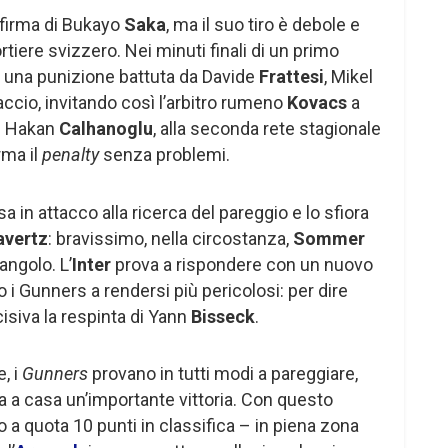
 firma di Bukayo
Saka
, ma il suo tiro è debole e
tiere svizzero. Nei minuti finali di un primo
 una punizione battuta da Davide
Frattesi
, Mikel
raccio, invitando così l’arbitro rumeno
Kovacs
a
e. Hakan
Calhanoglu
, alla seconda rete stagionale
rma il
penalty
senza problemi.
sa in attacco alla ricerca del pareggio e lo sfiora
avertz
: bravissimo, nella circostanza,
Sommer
angolo. L’
Inter
prova a rispondere con un nuovo
 i Gunners a rendersi più pericolosi: per dire
cisiva la respinta di Yann
Bisseck
.
, i
Gunners
provano in tutti modi a pareggiare,
 a casa un’importante vittoria. Con questo
 a quota 10 punti in classifica – in piena zona