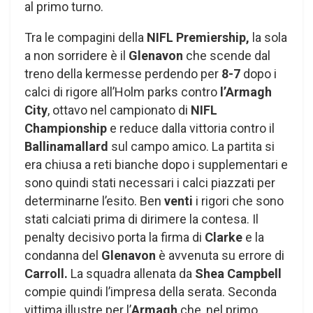
al primo turno.
Tra le compagini della
NIFL Premiership,
la sola
a non sorridere è il
Glenavon
che scende dal
treno della kermesse perdendo per
8-7
dopo i
calci di rigore all’Holm parks contro
l’Armagh
City
, ottavo nel campionato di
NIFL
Championship
e reduce dalla vittoria contro il
Ballinamallard
sul campo amico. La partita si
era chiusa a reti bianche dopo i supplementari e
sono quindi stati necessari i calci piazzati per
determinarne l’esito. Ben
venti
i rigori che sono
stati calciati prima di dirimere la contesa. Il
penalty decisivo porta la firma di
Clarke
e la
condanna del
Glenavon
è avvenuta su errore di
Carroll.
La squadra allenata da
Shea Campbell
compie quindi l’impresa della serata. Seconda
vittima illustre per l’
Armagh
che, nel primo