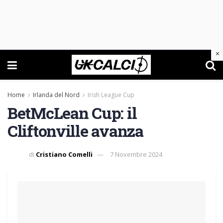
×
Home
Irlanda del Nord
Irish League Cup
BetMcLean Cup: il
Cliftonville avanza
di
Cristiano Comelli
7 Novembre 2024