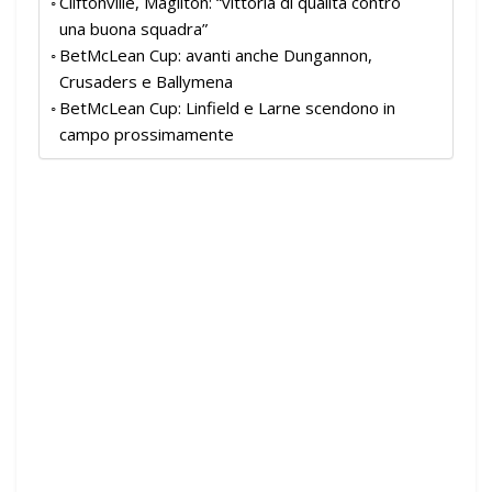
Cliftonville, Magilton: “vittoria di qualità contro
una buona squadra”
BetMcLean Cup: avanti anche Dungannon,
Crusaders e Ballymena
BetMcLean Cup: Linfield e Larne scendono in
campo prossimamente