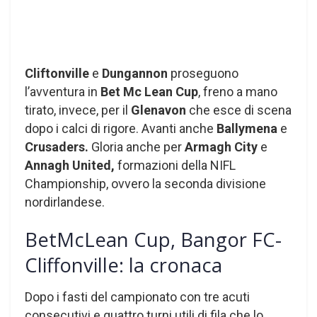
Cliftonville
e
Dungannon
proseguono
l’avventura in
Bet Mc Lean Cup
, freno a mano
tirato, invece, per il
Glenavon
che esce di scena
dopo i calci di rigore. Avanti anche
Ballymena
e
Crusaders.
Gloria anche per
Armagh City
e
Annagh United,
formazioni della NIFL
Championship, ovvero la seconda divisione
nordirlandese.
BetMcLean Cup, Bangor FC-
Cliffonville: la cronaca
Dopo i fasti del campionato con tre acuti
consecutivi e quattro turni utili di fila che lo