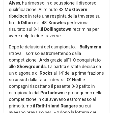
Alves
, ha rimesso in discussione il discorso
qualificazione. Al minuto 33
Mc Govern
ribadisce in rete una respinta della traversa su
tiro di
Dillon
e al 48’
Knowles
perfeziona il
risultato sul 3-1.Il
Dollingstown
recrimina per
avere colpito due traverse.
Dopo le delusioni del campionato, il
Ballymena
ritrova il sorriso estromettendo dalla
competizione l’
Ards
grazie all
’1-0
conquistato
allo
Showgrounds.
La partita è stata decisa da
un diagonale di
Rocks
al 14’ della prima frazione
su assist dalla fascia destra.
O’ Neill
e
compagni riscattano il pesante 0-3 patito in
campionato dal
Portadown
e proseguono nella
competizione in cui avevano estromesso al
primo turno il
Rathfriland Rangers
su cui
avevano prevalso per 5-4 dopo la lotteria dei