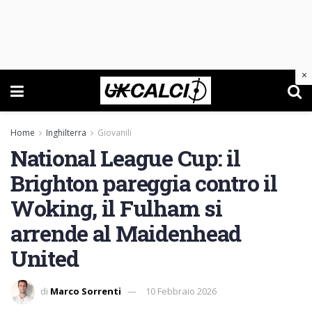
×
Home
Inghilterra
Giovanili
National League Cup: il
Brighton pareggia contro il
Woking, il Fulham si
arrende al Maidenhead
United
di
Marco Sorrenti
10 Febbraio 2026