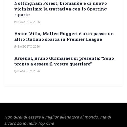
Nottingham Forest, Diomandé è di nuovo
vicinissimo: la trattativa con lo Sporting
riparte
8 AGOSTO 2026
Aston Villa, Matteo Ruggeri è a un passo: un
altro italiano sbarca in Premier League
8 AGOSTO 2026
Arsenal, Bruno Guimarães si presenta: “Sono
pronto a essere il vostro guerriero”
8 AGOSTO 2026
Non direi di essere il miglior allenatore al mondo,
ma di
sicuro sono nella Top One