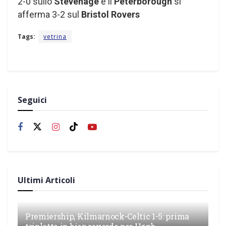
2-0 sullo
Stevenage
e il
Peterborough
si
afferma 3-2 sul
Bristol Rovers
Tags:
vetrina
Seguici
Ultimi Articoli
Premiership, Kilmarnock-Celtic 1-5: prima