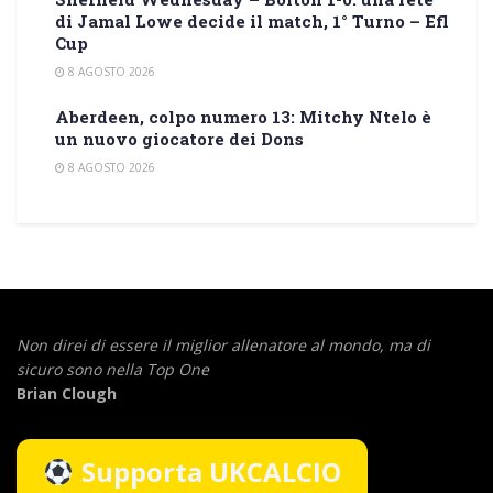
di Jamal Lowe decide il match, 1° Turno – Efl
Cup
8 AGOSTO 2026
Aberdeen, colpo numero 13: Mitchy Ntelo è
un nuovo giocatore dei Dons
8 AGOSTO 2026
Non direi di essere il miglior allenatore al mondo,
ma di
sicuro sono nella Top One
Brian Clough
Supporta UKCALCIO