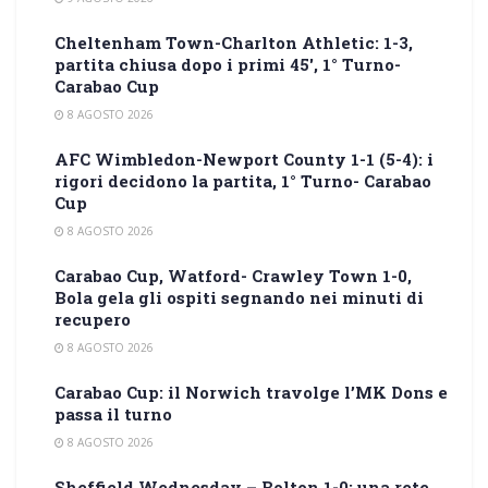
Cheltenham Town-Charlton Athletic: 1-3,
partita chiusa dopo i primi 45′, 1° Turno-
Carabao Cup
8 AGOSTO 2026
AFC Wimbledon-Newport County 1-1 (5-4): i
rigori decidono la partita, 1° Turno- Carabao
Cup
8 AGOSTO 2026
Carabao Cup, Watford- Crawley Town 1-0,
Bola gela gli ospiti segnando nei minuti di
recupero
8 AGOSTO 2026
Carabao Cup: il Norwich travolge l’MK Dons e
passa il turno
8 AGOSTO 2026
Sheffield Wednesday – Bolton 1-0: una rete