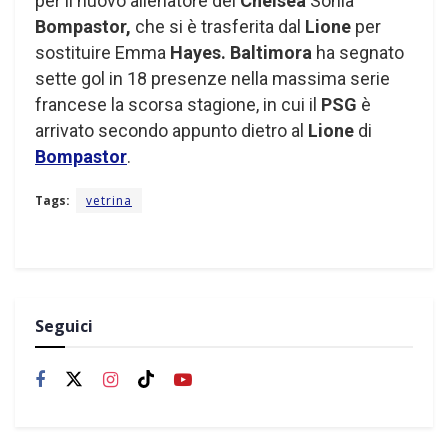
per il nuovo allenatore del
Chelsea
Sonia
Bompastor,
che si è trasferita dal
Lione
per
sostituire Emma
Hayes.
Baltimora
ha segnato
sette gol in 18 presenze nella massima serie
francese la scorsa stagione, in cui il
PSG
è
arrivato secondo appunto dietro al
Lione
di
Bompastor
.
Tags:
vetrina
Seguici