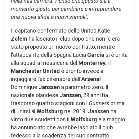
nella mia carriera. Penso che questo sia il
momento giusto per cambiare e intraprendere
una nuova sfida e nuovi stimoli”.
Il capitano confermato dello United Katie
Zelem
ha lasciato il club dopo che non le era
stato proposto un nuovo contratto, mentre
l’attaccante della Spagna Lucia
Garcia
si è unita
alla squadra messicana del
Monterrey.
Il
Manchester United
è pronto invece a
ingaggiare l’ex difensore dell’
Arsenal
Dominique
Janssen
a parametro zero. Il
nazionale olandese
Janssen
, 29 anni ha
trascorso quattro stagioni con i
Gunners
prima
di unirsi al
Wolfsburg
nel 2019.
Janssen
ha
vinto due scudetti con il
Wolfsburg
e a maggio
ha annunciato che avrebbe lasciato il club
tedesco alla scadenza del suo contratto.