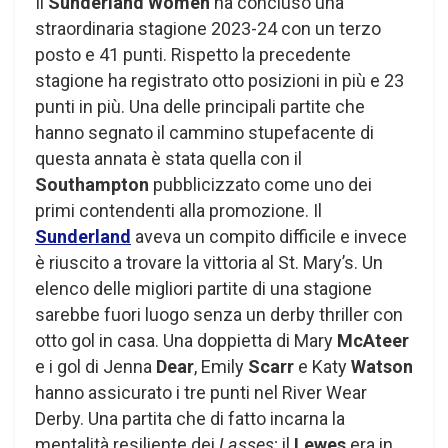
Il
Sunderland Women
ha concluso una
straordinaria stagione 2023-24 con un terzo
posto e 41 punti. Rispetto la precedente
stagione ha registrato otto posizioni in più e 23
punti in più. Una delle principali partite che
hanno segnato il cammino stupefacente di
questa annata è stata quella con il
Southampton
pubblicizzato come uno dei
primi contendenti alla promozione. Il
Sunderland
aveva un compito difficile e invece
è riuscito a trovare la vittoria al St. Mary’s. Un
elenco delle migliori partite di una stagione
sarebbe fuori luogo senza un derby thriller con
otto gol in casa. Una doppietta di Mary
McAteer
e i gol di Jenna
Dear
, Emily
Scarr
e Katy
Watson
hanno assicurato i tre punti nel River Wear
Derby. Una partita che di fatto incarna la
mentalità resiliente dei
Lasses
; il
Lewes
era in