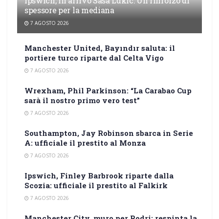
Ipswich, in arrivo Sasa Lukic: Un rinforzo di
spessore per la mediana
7 AGOSTO 2026
Manchester United, Bayındır saluta: il
portiere turco riparte dal Celta Vigo
7 AGOSTO 2026
Wrexham, Phil Parkinson: “La Carabao Cup
sarà il nostro primo vero test”
7 AGOSTO 2026
Southampton, Jay Robinson sbarca in Serie
A: ufficiale il prestito al Monza
7 AGOSTO 2026
Ipswich, Finley Barbrook riparte dalla
Scozia: ufficiale il prestito al Falkirk
7 AGOSTO 2026
Manchester City, muro per Rodri: respinta la