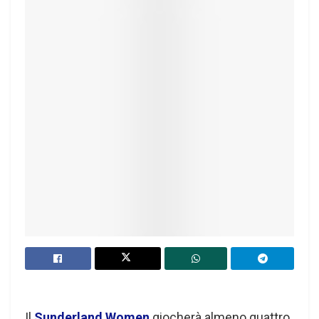
Il
Sunderland Women
giocherà almeno quattro