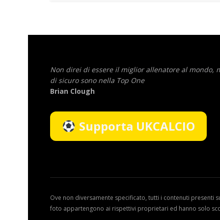
Non direi di essere il miglior allenatore al mondo,
di sicuro sono nella Top One
Brian Clough
Supporta UKCALCIO
Ove non diversamente specificato, tutti i contenuti presenti s
foto appartengono ai rispettivi proprietari ed hanno solo sc