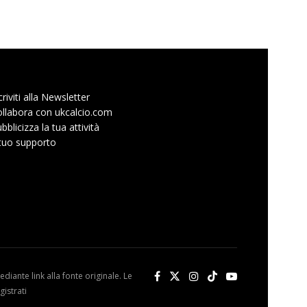
criviti alla Newsletter
llabora con ukcalcio.com
bblicizza la tua attività
 tuo supporto
diante link alla fonte originale. Le
istrati