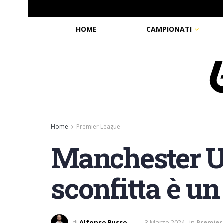
HOME
CAMPIONATI
Home
Premier League
Manchester Un
sconfitta è un
di
Alfonso Russo
3 Marzo 2024
in
Premier