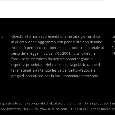
ma
Questo sito non rappresenta una testata giornalistica
Is
in quanto viene aggiornato con periodicità non definita.
Co
Non può pertanto considerarsi un prodotto editoriale ai
Pu
sensi della legge n. 62 del 7.03.2001.Tutti i video, le
Il
foto, i loghi riprodotti da altri siti appartengono ai
rispettivi proprietari. Nel caso in cui la pubblicazione di
tali materiali sia ritenuta lesiva del diritto d’autore si
prega di contattarci per la loro immediata rimozione.
u questo sito sono di proprietà di ukcalcio.com. E' consentita la riproduzione me
opo illustrativo. 2009-2026 - www.ukcalcio.com - UK e UKCALCIO sono marchi reg