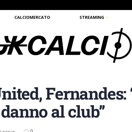
CALCIOMERCATO
STREAMING
ited, Fernandes: 
 danno al club”
0
 League