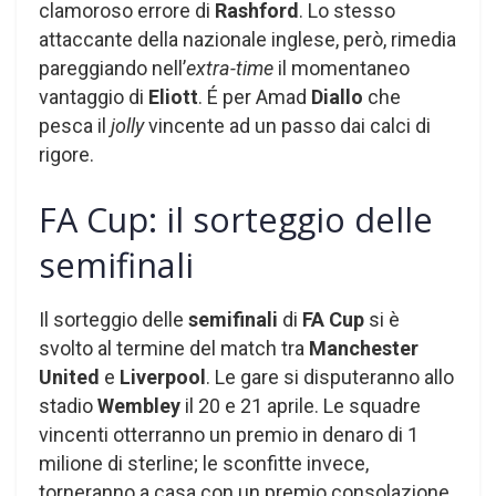
clamoroso errore di
Rashford
. Lo stesso
attaccante della nazionale inglese, però, rimedia
pareggiando nell’
extra-time
il momentaneo
vantaggio di
Eliott
. É per Amad
Diallo
che
pesca il
jolly
vincente ad un passo dai calci di
rigore.
FA Cup: il sorteggio delle
semifinali
Il sorteggio delle
semifinali
di
FA Cup
si è
svolto al termine del match tra
Manchester
United
e
Liverpool
. Le gare si disputeranno allo
stadio
Wembley
il 20 e 21 aprile. Le squadre
vincenti otterranno un premio in denaro di 1
milione di sterline; le sconfitte invece,
torneranno a casa con un premio consolazione