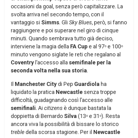
occasioni da goal, senza però capitalizzare. La
svolta arriva nel secondo tempo, con il
vantaggio si
Simms
. Gli
Sky Blues
, però, si fanno
raggiungere e poi superare nel giro di cinque
minuti. Quando sembrava tutto già deciso,
interviene la magia della
FA Cup
e al 97
e 100
o
o
minuto vengono siglate le reti che regalano al
Coventry
l’accesso alla
semifinale per la
seconda volta nella sua storia
.
Il
Manchester City
di Pep
Guardiola
ha
liquidato la pratica
Newcastle
senza troppe
difficoltà, guadagnando così l’accesso alle
semifinali
. Ai
citizens
è dunque bastata la
doppietta di Bernardo
Silva
(13
e 31
). Resta
o
o
ancora viva la possibilità di bissare lo storico
treble
della scorsa stagione. Per il
Newcastle