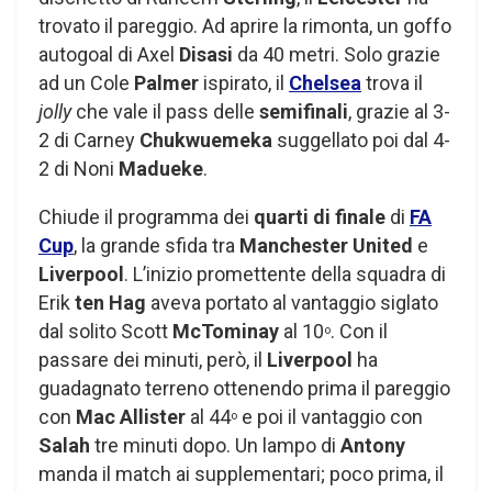
trovato il pareggio. Ad aprire la rimonta, un goffo
autogoal di Axel
Disasi
da 40 metri. Solo grazie
ad un Cole
Palmer
ispirato, il
Chelsea
trova il
jolly
che vale il pass delle
semifinali
, grazie al 3-
2 di Carney
Chukwuemeka
suggellato poi dal 4-
2 di Noni
Madueke
.
Chiude il programma dei
quarti di finale
di
FA
Cup
, la grande sfida tra
Manchester United
e
Liverpool
. L’inizio promettente della squadra di
Erik
ten Hag
aveva portato al vantaggio siglato
dal solito Scott
McTominay
al 10
. Con il
o
passare dei minuti, però, il
Liverpool
ha
guadagnato terreno ottenendo prima il pareggio
con
Mac Allister
al 44
e poi il vantaggio con
o
Salah
tre minuti dopo. Un lampo di
Antony
manda il match ai supplementari; poco prima, il