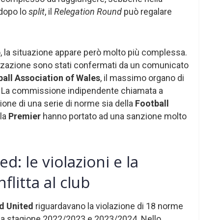
 dopo lo
split
, il
Relegation Round
può regalare
ò, la situazione appare però molto più complessa.
izzazione sono stati confermati da un comunicato
all Association of Wales
, il massimo organo di
. La commissione indipendente chiamata a
ione di una serie di norme sia della
Football
la
Premier
hanno portato ad una sanzione molto
d: le violazioni e la
flitta al club
d United
riguardavano la violazione di 18 norme
a stagione 2022/2023 e 2023/2024. Nello