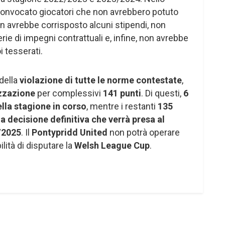
convocato giocatori che non avrebbero potuto
n avrebbe corrisposto alcuni stipendi, non
ie di impegni contrattuali e, infine, non avrebbe
i tesserati.
 della
violazione di tutte le norme contestate
,
zzazione
per complessivi
141 punti
. Di questi,
6
lla stagione in corso
, mentre i restanti
135
la decisione definitiva che verrà presa al
/2025
. Il
Pontypridd United
non potrà operare
lità di disputare la
Welsh League Cup
.