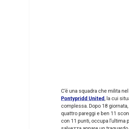
C’é una squadra che milita ne
Pontypridd United
, la cui si
complessa. Dopo 18 giornata, ha
quattro pareggi e ben 11 sconfi
con 11 punti, occupa l’ultima p
salvezza appare un traguardo