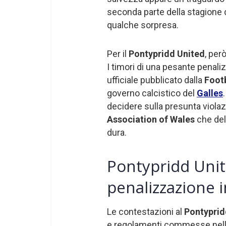
seconda parte della stagione
qualche sorpresa.
Per il
Pontypridd United
, per
I timori di una pesante penal
ufficiale pubblicato dalla
Footb
governo calcistico del
Galles
decidere sulla presunta violaz
Association of Wales
che del
dura.
Pontypridd Unite
penalizzazione in
Le contestazioni al
Pontyprid
e regolamenti commesse nell