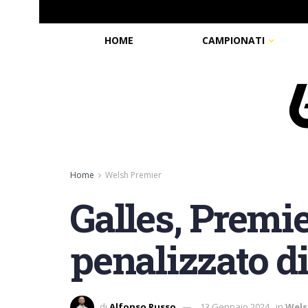
HOME
CAMPIONATI
Home
Welsh Premier
Galles, Premi
penalizzato di
di
Alfonso Russo
13 Gennaio 2024
in
Wels