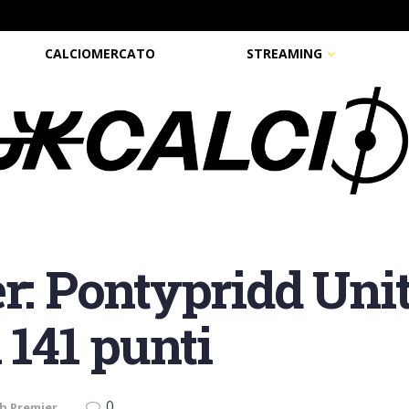
CALCIOMERCATO
STREAMING
er: Pontypridd Uni
 141 punti
0
h Premier