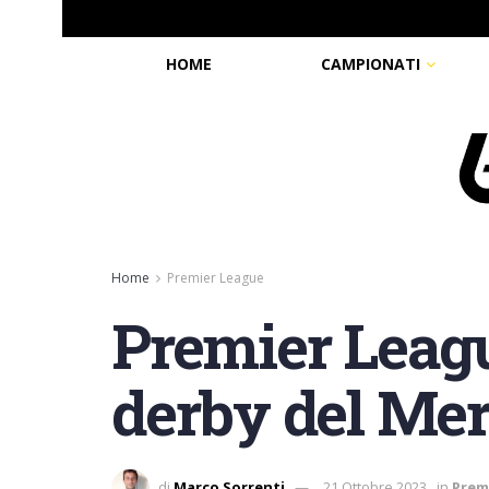
HOME
CAMPIONATI
Home
Premier League
Premier League
derby del Mer
di
Marco Sorrenti
21 Ottobre 2023
in
Prem