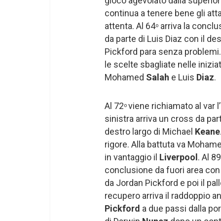
gioco agevolato dalla superiori
continua a tenere bene gli att
attenta. Al 64
arriva la conclu
o
da parte di Luis Diaz con il de
Pickford para senza problemi.
le scelte sbagliate nelle inizi
Mohamed
Salah
e Luis
Diaz
.
Al 72
viene richiamato al var l’
o
sinistra arriva un cross da par
destro largo di Michael
Keane
rigore. Alla battuta va Moham
in vantaggio il
Liverpool
. Al 89
conclusione da fuori area con
da Jordan Pickford e poi il pa
recupero arriva il raddoppio
Pickford
a due passi dalla po