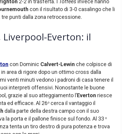
righton
2-2 in trasferta. I
Toffees
invece hanno
ournemouth
con il risultato di 3-0 casalingo che li
re punti dalla zona retrocessione.
Liverpool-Everton: il
rton
con Dominic
Calvert-Lewin
che colpisce di
 in area di rigore dopo un ottimo cross dalla
rimi venti minuti vedono i padroni di casa tenere il
suoi interpreti offensivi. Nonostante le buone
ool, grazie al suo atteggiamento l’
Everton
riesce
ta ed efficace. Al 26
cerca il vantaggio il
o
ah
dalla parte della destra campo con il suo
a la porta e il pallone finisce sul fondo. Al 33
o
anza tenta un tiro destro di pura potenza e trova