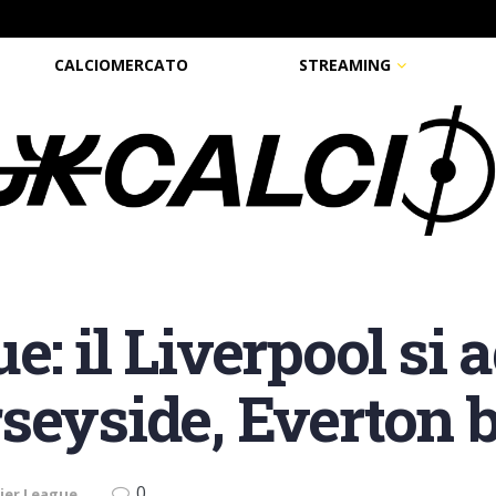
CALCIOMERCATO
STREAMING
: il Liverpool si a
seyside, Everton b
0
ier League