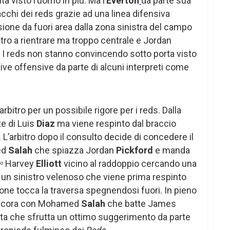
tà visto l’uomo in più. Ma l’
Everton
da parte sua
acchi dei reds grazie ad una linea difensiva
sione da fuori area dalla zona sinistra del campo
stro a rientrare ma troppo centrale e Jordan
 I reds non stanno convincendo sotto porta visto
ative offensive da parte di alcuni interpreti come
arbitro per un possibile rigore per i reds. Dalla
te di Luis
Diaz
ma viene respinto dal braccio
. L’arbitro dopo il consulto decide di concedere il
ed
Salah
che spiazza Jordan
Pickford
e manda
Harvey
Elliott
vicino al raddoppio cercando una
o
 un sinistro velenoso che viene prima respinto
llone tocca la traversa spegnendosi fuori. In pieno
 ancora con Mohamed
Salah
che batte James
rta che sfrutta un ottimo suggerimento da parte