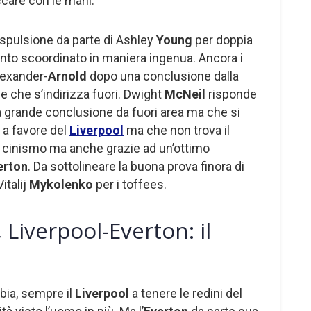
care con le mani.
espulsione da parte di Ashley
Young
per doppia
to scoordinato in maniera ingenua. Ancora i
lexander-
Arnold
dopo una conclusione dalla
le che s’indirizza fuori. Dwight
McNeil
risponde
 grande conclusione da fuori area ma che si
 a favore del
Liverpool
ma che non trova il
o cinismo ma anche grazie ad un’ottimo
erton
. Da sottolineare la buona prova finora di
italij
Mykolenko
per i toffees.
Liverpool-Everton: il
bia, sempre il
Liverpool
a tenere le redini del