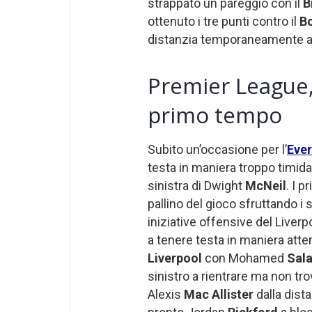
strappato un pareggio con il
B
ottenuto i tre punti contro il
B
distanzia temporaneamente a t
Premier League, 
primo tempo
Subito un’occasione per l’
Eve
testa in maniera troppo timida
sinistra di Dwight
McNeil
. I p
pallino del gioco sfruttando i 
iniziative offensive del Liverp
a tenere testa in maniera atten
Liverpool
con Mohamed
Sal
sinistro a rientrare ma non trov
Alexis
Mac Allister
dalla dist