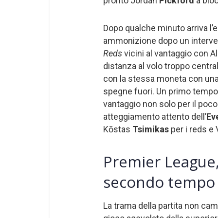
pronto Jordan
Pickford
a bloc
Dopo qualche minuto arriva l’
ammonizione dopo un interven
Reds
vicini al vantaggio con A
distanza al volo troppo centra
con la stessa moneta con una
spegne fuori. Un primo tempo
vantaggio non solo per il poc
atteggiamento attento dell’
Ev
Kōstas
Tsimikas
per i reds e V
Premier League, 
secondo tempo
La trama della partita non cam