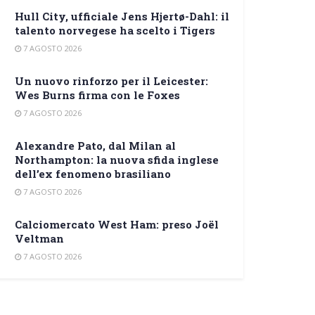
Hull City, ufficiale Jens Hjertø-Dahl: il
talento norvegese ha scelto i Tigers
7 AGOSTO 2026
Un nuovo rinforzo per il Leicester:
Wes Burns firma con le Foxes
7 AGOSTO 2026
Alexandre Pato, dal Milan al
Northampton: la nuova sfida inglese
dell’ex fenomeno brasiliano
7 AGOSTO 2026
Calciomercato West Ham: preso Joël
Veltman
7 AGOSTO 2026