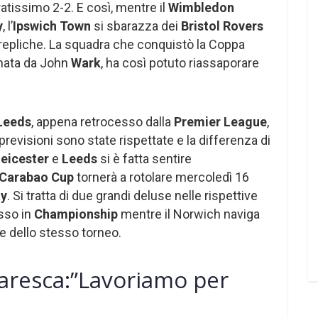
ratissimo 2-2. E così, mentre il
Wimbledon
y
, l’
Ipswich Town
si sbarazza dei
Bristol Rovers
epliche. La squadra che conquistò la Coppa
inata da John
Wark
, ha così potuto riassaporare
Leeds
, appena retrocesso dalla
Premier League
,
 previsioni sono state rispettate e la differenza di
eicester
e
Leeds
si è fatta sentire
Carabao Cup
tornerà a rotolare mercoledì 16
ty
. Si tratta di due grandi deluse nelle rispettive
sso in
Championship
mentre il Norwich naviga
 dello stesso torneo.
aresca:”Lavoriamo per