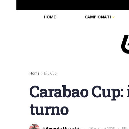
HOME
CAMPIONATI
Home
EFL Cup
Carabao Cup: i
turno
di
Gerardo Mirarchi
10 Agosto 2023
in
EFL