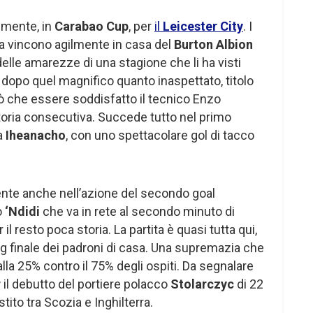
emente, in
Carabao Cup
, per
il
Leicester City
. I
ra vincono agilmente in casa del
Burton Albion
lle amarezze di una stagione che li ha visti
dopo quel magnifico quanto inaspettato, titolo
 che essere soddisfatto il tecnico Enzo
toria consecutiva. Succede tutto nel primo
a
Iheanacho
, con uno spettacolare gol di tacco
ente anche nell’azione del secondo goal
o
‘Ndidi
che va in rete al secondo minuto di
l resto poca storia. La partita è quasi tutta qui,
ing finale dei padroni di casa. Una supremazia che
la 25% contro il 75% degli ospiti. Da segnalare
r
il debutto del portiere polacco
Stolarczyc
di 22
tito tra Scozia e Inghilterra.