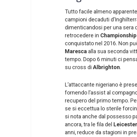
Tutto facile almeno apparent
campioni decaduti d’Inghilter
dimenticandosi per una sera de
retrocedere in
Championship
conquistato nel 2016. Non può
Maresca
alla sua seconda vit
tempo. Dopo 6 minuti ci pens
su cross di
Albrighton
.
L’attaccante nigeriano è pres
fornendo l’assist al compagn
recupero del primo tempo. Per i
se si eccettua lo sterile forc
si nota anche dal possesso pal
ancora, tra le fila del
Leiceste
anni, reduce da stagioni in pres