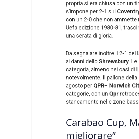
propria si era chiusa con un ti
s’impone per 2-1 sul
Coventr
con un 2-0 che non ammette r
Uefa edizione 1980-81, trasc
una serata di gloria.
Da segnalare inoltre il 2-1 del
ai danni dello
Shrewsbury
. Le
categoria, almeno nei casi di
L
notevolmente. Il pallone della
agosto per
QPR
–
Norwich Ci
categorie, con un
Qpr
retroce
stancamente nelle zone basse
Carabao Cup, M
migliorare”