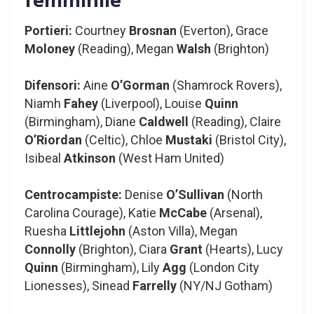
Portieri:
Courtney
Brosnan
(Everton), Grace
Moloney
(Reading), Megan
Walsh
(Brighton)
Difensori:
Aine
O’Gorman
(Shamrock Rovers),
Niamh
Fahey
(Liverpool), Louise
Quinn
(Birmingham), Diane
Caldwell
(Reading), Claire
O’Riordan
(Celtic), Chloe
Mustaki
(Bristol City),
Isibeal
Atkinson
(West Ham United)
Centrocampiste:
Denise
O’Sullivan
(North
Carolina Courage), Katie
McCabe
(Arsenal),
Ruesha
Littlejohn
(Aston Villa), Megan
Connolly
(Brighton), Ciara
Grant
(Hearts), Lucy
Quinn
(Birmingham), Lily
Agg
(London City
Lionesses), Sinead
Farrelly
(NY/NJ Gotham)