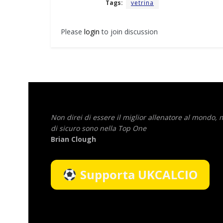
Tags:
vetrina
Please
login
to join discussion
Non direi di essere il miglior allenatore al mondo,
di sicuro sono nella Top One
Brian Clough
Supporta UKCALCIO