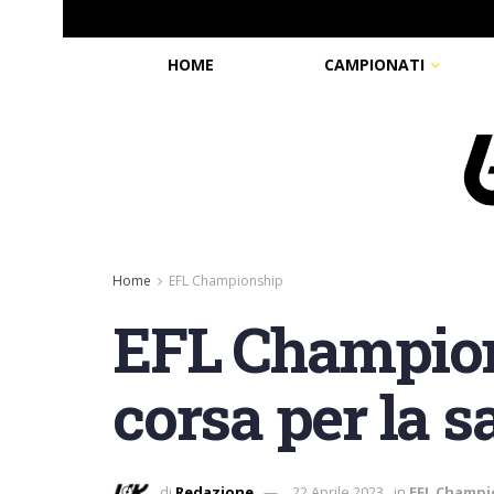
HOME
CAMPIONATI
Home
EFL Championship
EFL Champion
corsa per la s
di
Redazione
22 Aprile 2023
in
EFL Champi