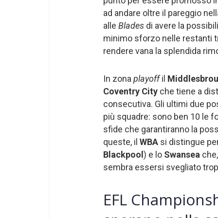
punto per essere promosso i
ad andare oltre il pareggio nel
alle
Blades
di avere la possibi
minimo sforzo nelle restanti t
rendere vana la splendida rim
In zona
playoff
il
Middlesbro
Coventry City
che tiene a dis
consecutiva. Gli ultimi due pos
più squadre: sono ben 10 le f
sfide che garantiranno la possib
queste, il
WBA
si distingue per
Blackpool
) e lo
Swansea
che,
sembra essersi svegliato trop
EFL Championsh