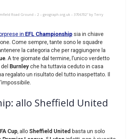
omfield Road Ground – 2 – geograph.org.uk – 3706702″ by Terry
orprese in
EFL Championship
sia in chiave
ione. Come sempre, tante sono le squadre
mantenere la categoria che per raggiungere la
ue
. A tre giornate dal termine, l’unico verdetto
 del
Burnley
che ha tuttavia ceduto in casa
a regalato un risultato del tutto inaspettato. Il
’impossibile.
p: allo Sheffield United
FA Cup
, allo
Sheffield United
basta un solo