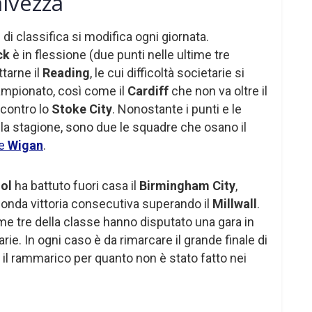
alvezza
di classifica si modifica ogni giornata.
ck
è in flessione (due punti nelle ultime tre
ttarne il
Reading
, le cui difficoltà societarie si
campionato, così come il
Cardiff
che non va oltre il
 contro lo
Stoke City
. Nonostante i punti e le
lla stagione, sono due le squadre che osano il
e
Wigan
.
ol
ha battuto fuori casa il
Birmingham City
,
onda vittoria consecutiva superando il
Millwall
.
ltime tre della classe hanno disputato una gara in
arie. In ogni caso è da rimarcare il grande finale di
 il rammarico per quanto non è stato fatto nei