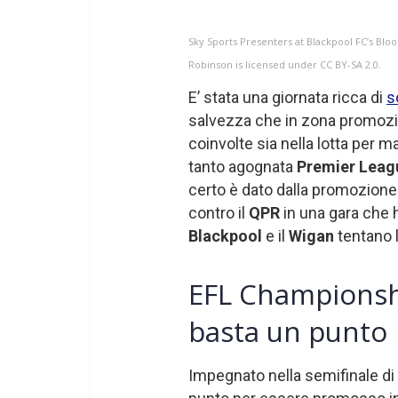
Sky Sports Presenters at Blackpool FC’s Blo
Robinson is licensed under CC BY-SA 2.0.
E’ stata una giornata ricca di
s
salvezza che in zona promoz
coinvolte sia nella lotta per 
tanto agognata
Premier Leag
certo è dato dalla promozione
contro il
QPR
in una gara che h
Blackpool
e il
Wigan
tentano l
EFL Championshi
basta un punto
Impegnato nella semifinale di