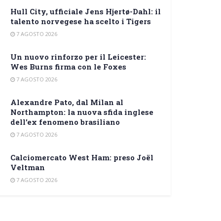
Hull City, ufficiale Jens Hjertø-Dahl: il
talento norvegese ha scelto i Tigers
7 AGOSTO 2026
Un nuovo rinforzo per il Leicester:
Wes Burns firma con le Foxes
7 AGOSTO 2026
Alexandre Pato, dal Milan al
Northampton: la nuova sfida inglese
dell’ex fenomeno brasiliano
7 AGOSTO 2026
Calciomercato West Ham: preso Joël
Veltman
7 AGOSTO 2026