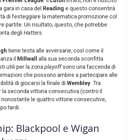
n
Premier League
. Il
Luton
infatti, non è riuscito
la gara in casa del
Reading
e questo consentirà
lità di festeggiare la matematica promozione col
re partite. Un risultato, questo, che potrebbe
onta degli
Hatters
.
ugh
tiene testa alle avversarie, così come il
tanza il
Millwall
alla sua seconda sconfitta
ti utili per la zona
playoff
sono una faccenda di
ormazioni che possono ambire a partecipare alle
ilità di giocarsi la finale di
Wembley
. Tra
 la seconda vittoria consecutiva (contro il
 nonostante le quattro vittorie consecutive,
po tardi.
ip: Blackpool e Wigan