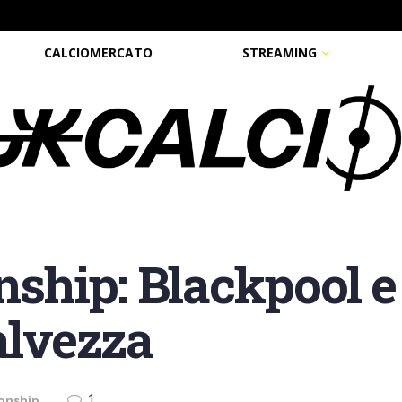
CALCIOMERCATO
STREAMING
ship: Blackpool e
alvezza
1
onship