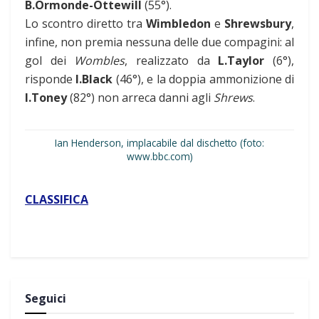
B.Ormonde-Ottewill
(55°).
Lo scontro diretto tra
Wimbledon
e
Shrewsbury
,
infine, non premia nessuna delle due compagini: al
gol dei
Wombles
, realizzato da
L.Taylor
(6°),
risponde
I.Black
(46°), e la doppia ammonizione di
I.Toney
(82°) non arreca danni agli
Shrews
.
Ian Henderson, implacabile dal dischetto (foto:
www.bbc.com)
CLASSIFICA
Seguici