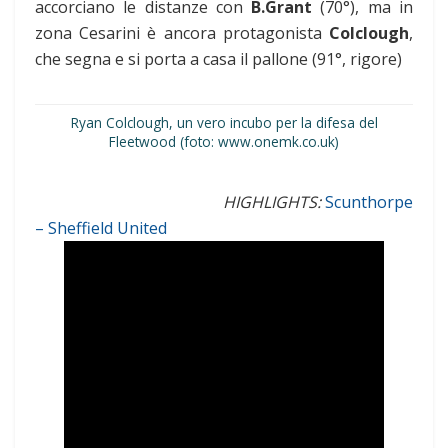
accorciano le distanze con
B.Grant
(70°), ma in
zona Cesarini è ancora protagonista
Colclough
,
che segna e si porta a casa il pallone (91°, rigore)
Ryan Colclough, un vero incubo per la difesa del
Fleetwood (foto: www.onemk.co.uk)
HIGHLIGHTS:
Scunthorpe
– Sheffield United