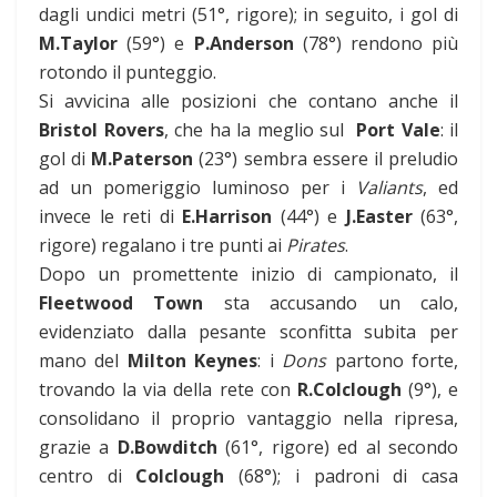
dagli undici metri (51°, rigore); in seguito, i gol di
M.Taylor
(59°) e
P.Anderson
(78°) rendono più
rotondo il punteggio.
Si avvicina alle posizioni che contano anche il
Bristol Rovers
, che ha la meglio sul
Port Vale
: il
gol di
M.Paterson
(23°) sembra essere il preludio
ad un pomeriggio luminoso per i
Valiants
, ed
invece le reti di
E.Harrison
(44°) e
J.Easter
(63°,
rigore) regalano i tre punti ai
Pirates
.
Dopo un promettente inizio di campionato, il
Fleetwood Town
sta accusando un calo,
evidenziato dalla pesante sconfitta subita per
mano del
Milton Keynes
: i
Dons
partono forte,
trovando la via della rete con
R.Colclough
(9°), e
consolidano il proprio vantaggio nella ripresa,
grazie a
D.Bowditch
(61°, rigore) ed al secondo
centro di
Colclough
(68°); i padroni di casa