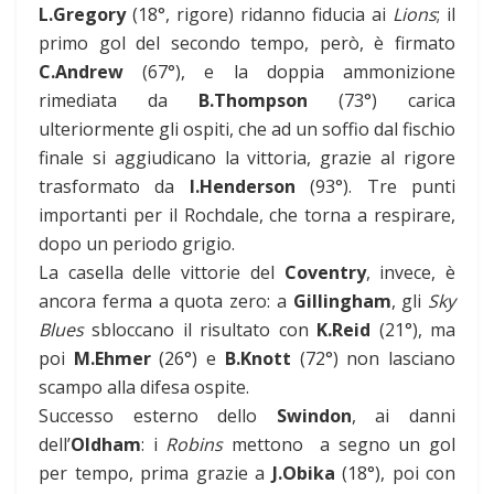
L.Gregory
(18°, rigore) ridanno fiducia ai
Lions
; il
primo gol del secondo tempo, però, è firmato
C.Andrew
(67°), e la doppia ammonizione
rimediata da
B.Thompson
(73°) carica
ulteriormente gli ospiti, che ad un soffio dal fischio
finale si aggiudicano la vittoria, grazie al rigore
trasformato da
I.Henderson
(93°). Tre punti
importanti per il Rochdale, che torna a respirare,
dopo un periodo grigio.
La casella delle vittorie del
Coventry
, invece, è
ancora ferma a quota zero: a
Gillingham
, gli
Sky
Blues
sbloccano il risultato con
K.Reid
(21°), ma
poi
M.Ehmer
(26°) e
B.Knott
(72°) non lasciano
scampo alla difesa ospite.
Successo esterno dello
Swindon
, ai danni
dell’
Oldham
: i
Robins
mettono a segno un gol
per tempo, prima grazie a
J.Obika
(18°), poi con