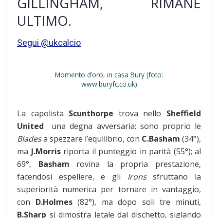
GILLINGHAM, RIMANE
ULTIMO.
Segui @ukcalcio
Momento d’oro, in casa Bury (foto:
www.buryfc.co.uk)
La capolista
Scunthorpe
trova nello
Sheffield
United
una degna avversaria: sono proprio le
Blades
a spezzare l’equilibrio, con
C.Basham
(34°),
ma
J.Morris
riporta il punteggio in parità (55°); al
69°,
Basham
rovina la propria prestazione,
facendosi espellere, e gli
Irons
sfruttano la
superiorità numerica per tornare in vantaggio,
con
D.Holmes
(82°), ma dopo soli tre minuti,
B.Sharp
si dimostra letale dal dischetto, siglando