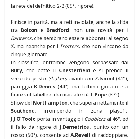
la rete del defnitivo 2-2 (85°, rigore).
Finisce in parità, ma a reti inviolate, anche la sfida
tra
Bolton
e
Bradford
: non una novità per i
Bantams
, che sembrano essere abbonati al segno
X, ma neanche per i
Trotters
, che non vincono da
cinque giornate.
In classifica, entrambe vengono sorpassate dal
Bury
, che batte il
Chesterfield
e si prende il
secondo posto:
Shakers
avanti con
Z.Ismail
(41°),
pareggia
K.Dennis
(44°), ma l’ultimo giocatore a
finire sul tabellino dei marcatori è
T.Pope
(87°)
Show del
Northampton
, che supera nettamente il
Southend
, irrompendo in zona playoff:
J.J.O’Toole
porta in vantaggio i
Cobblers
al 46°, ed
il fallo da rigore di
J.Demetriou
, punito con un
rosso (50°), consente ad
A.Revell
di raddoppiare,