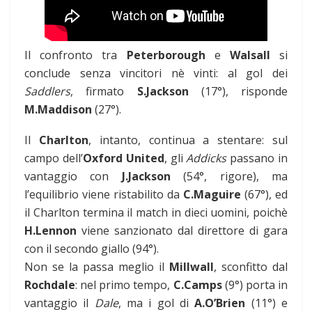
Il confronto tra
Peterborough
e
Walsall
si
conclude senza vincitori nè vinti: al gol dei
Saddlers
, firmato
S.Jackson
(17°), risponde
M.Maddison
(27°).
Il
Charlton
, intanto, continua a stentare: sul
campo dell’
Oxford United
, gli
Addicks
passano in
vantaggio con
J.Jackson
(54°, rigore), ma
l’equilibrio viene ristabilito da
C.Maguire
(67°), ed
il Charlton termina il match in dieci uomini, poichè
H.Lennon
viene sanzionato dal direttore di gara
con il secondo giallo (94°).
Non se la passa meglio il
Millwall
, sconfitto dal
Rochdale
: nel primo tempo,
C.Camps
(9°) porta in
vantaggio il
Dale
, ma i gol di
A.O’Brien
(11°) e