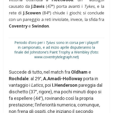
causato da
J.Davis
(47°) porta avanti i
Tykes
, e la
rete di
J.Scowen
(84°) chiude i giochi; si conclude
con un pareggio a reti inviolate, invece, la sfida fra
Coventry
e
Swindon
.
Periodo d’oro per i
Tykes
: sono in corsa per i playoff
in campionato, e ad inizio aprile disputeranno la
finale del Johnstone’s Paint Trophy a Wembley (foto:
www.coventrytelegraph.net)
Succede di tutto, nel match fra
Oldham
e
Rochdale
: al 29°,
A.Amadi-Holloway
porta in
vantaggio i
Latics
, poi
I.Henderson
pareggia dal
dischetto (37°, rigore), ma pochi minuti dopo si
fa espellere (44°), rovinando così la propria
prestazione; l’inferiorità numerica, comunque,
non frena gli ospiti, che iniziano il secondo