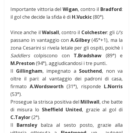
Importante vittoria del
Wigan
, contro il
Bradford
:
il gol che decide la sfida è di
H.Vuckic
(80°).
Vince anche il
Walsall
, contro il
Colchester
: gli
U’s
passano in vantaggio con
A.Gilbey
(45°+1), ma la
zona Cesarini si rivela letale per gli ospiti, poichè i
Saddlers
colpiscono con
T.Bradshaw
(89°) e
M.Preston
(94°), aggiudicandosi i tre punti..
Il
Gillingham
, impegnato a
Southend
, non va
oltre il pari: al vantaggio dei padroni di casa,
firmato
A.Wordsworth
(31°), risponde
L.Norris
(53°).
Prosegue la strisca positiva del
Millwall
, che batte
di misura lo
Sheffield United
, grazie al gol di
C.Taylor
(2°).
Il
Barnsley
balza al sesto posto, grazie alla
vittoria ottenuta a
Fleetwood
: un autogol