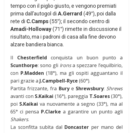
tempo con il piglio giusto, e vengono premiati
prima dall’autogol di
A.Gerrard
(49°), poi dalla
rete di
C.Camps
(55°); il secondo centro di
Amadi-Holloway
(71°) rimette in discussione il
risultato, ma i padroni di casa alla fine devono
alzare bandiera bianca.
Il
Chesterfield
conquista un buon punto a
Scunthorpe
: sono gli
Irons
a spezzare l’equilbirio,
con
P.Madden
(18°), ma gli ospiti agguantano il
pari grazie a
J.Campbell-Ryce
(60°).
Partita frizzante, fra
Bury
e
Shrewsbury
:
Shrews
avanti con
S.Kaikai
(16°), pareggia
T.Soares
(30°),
poi
S.Kaikai
va nuovamente a segno (33°), ma al
65° ci pensa
P.Clarke
a garantire un punto agli
Shakers
.
La sconfitta subìta dal
Doncaster
per mano del