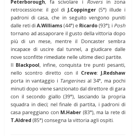
Peterborough
, fa scivolare i
Rovers
in zona
retrocessione: il gol di
J.Coppinger
(5°) illude i
padroni di casa, che in seguito vengono puniti
dalle reti di
A.Williams
(44°) e
Ricardo
(93°); i
Posh
tornano ad assaporare il gusto della vittoria dopo
più di un mese, mentre il Doncaster sembra
incapace di uscire dal tunnel, a giudicare dalle
nove sconfitte rimediate nelle ultime dieci partite.
Il
Blackpool
, infine, conquista tre punti pesanti,
nello scontro diretto con il
Crewe
:
J.Redshaw
porta in vantaggio i
Tangerines
al 34°, ma pochi
minuti dopo viene sanzionato dal direttore di gara
con il secondo giallo (39°), lasciando la propria
squadra in dieci; nel finale di partita, i padroni di
casa pareggiano con
M.Haber
(83°), ma la rete di
T.Aldred
(85°) consegna la vittoria agli ospiti.