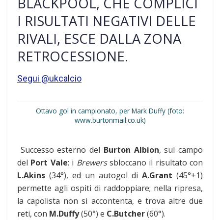
BLACKPOOL, CHE COMPLICI
I RISULTATI NEGATIVI DELLE
RIVALI, ESCE DALLA ZONA
RETROCESSIONE.
Segui @ukcalcio
Ottavo gol in campionato, per Mark Duffy
(foto:
www.burtonmail.co.uk)
Successo esterno del
Burton Albion
, sul campo
del
Port Vale
: i
Brewers
sbloccano il risultato con
L.Akins
(34°), ed un autogol di
A.Grant
(45°+1)
permette agli ospiti di raddoppiare; nella ripresa,
la capolista non si accontenta, e trova altre due
reti, con
M.Duffy
(50°) e
C.Butcher
(60°).