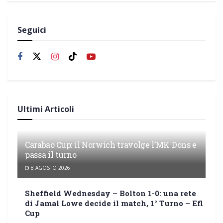
Seguici
Ultimi Articoli
Carabao Cup: il Norwich travolge l’MK Dons e
passa il turno
8 AGOSTO 2026
Sheffield Wednesday – Bolton 1-0: una rete
di Jamal Lowe decide il match, 1° Turno – Efl
Cup