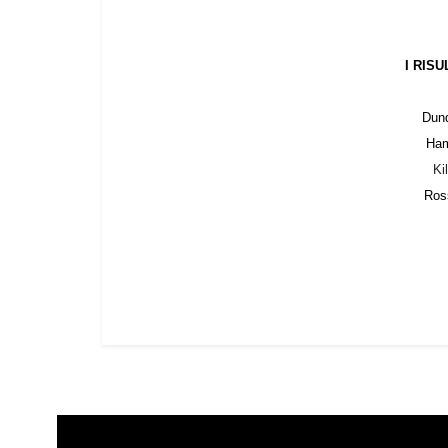
I RIS
Dun
Ham
Ki
Ross