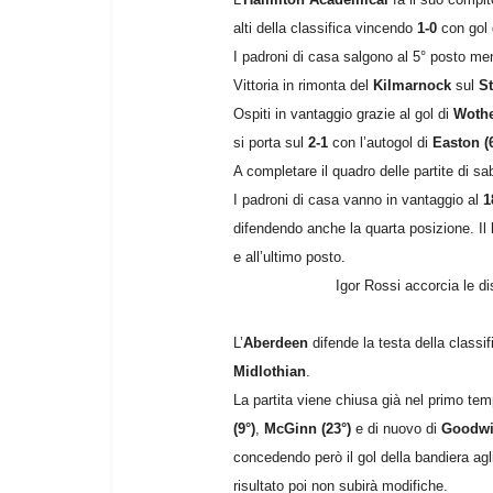
alti della classifica vincendo
1-0
con gol 
I padroni di casa salgono al 5° posto men
Vittoria in rimonta del
Kilmarnock
sul
S
Ospiti in vantaggio grazie al gol di
Wothe
si porta sul
2-1
con l’autogol di
Easton (
A completare il quadro delle partite di sa
I padroni di casa vanno in vantaggio al
1
difendendo anche la quarta posizione. Il
e all’ultimo posto.
Igor Rossi accorcia le di
L’
Aberdeen
difende la testa della classi
Midlothian
.
La partita viene chiusa già nel primo tem
(9°)
,
McGinn (23°)
e di nuovo di
Goodwil
concedendo però il gol della bandiera ag
risultato poi non subirà modifiche.