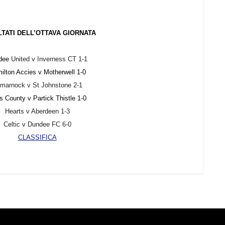
ULTATI DELL’OTTAVA GIORNATA
dee
United v Inverness CT 1-1
ilton Accies v Motherwell 1-0
lmarnock v St Johnstone 2-1
 County v Partick Thistle 1-0
Hearts v Aberdeen 1-3
Celtic v Dundee FC 6-0
CLASSIFICA