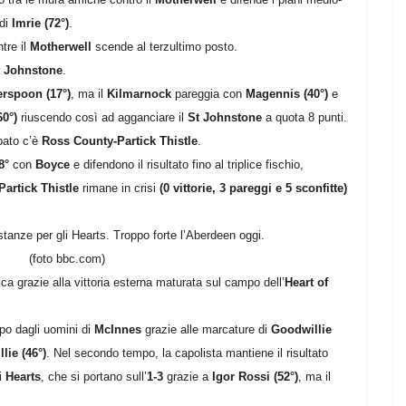
di
Imrie (72°)
.
tre il
Motherwell
scende al terzultimo posto.
t Johnstone
.
rspoon (17°)
, ma il
Kilmarnock
pareggia con
Magennis (40°)
e
60°)
riuscendo così ad agganciare il
St Johnstone
a quota 8 punti.
bato c’è
Ross County-Partick Thistle
.
8°
con
Boyce
e difendono il risultato fino al triplice fischio,
Partick Thistle
rimane in crisi
(0 vittorie, 3 pareggi e 5 sconfitte)
stanze per gli Hearts. Troppo forte l’Aberdeen oggi.
(foto bbc.com)
fica grazie alla vittoria esterna maturata sul campo dell’
Heart of
po dagli uomini di
McInnes
grazie alle marcature di
Goodwillie
lie (46°)
. Nel secondo tempo, la capolista mantiene il risultato
li
Hearts
, che si portano sull’
1-3
grazie a
Igor Rossi (52°)
, ma il