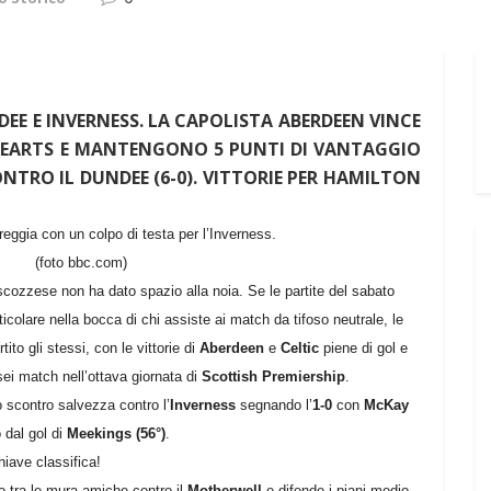
EE E INVERNESS. LA CAPOLISTA ABERDEEN VINCE
HEARTS E MANTENGONO 5 PUNTI DI VANTAGGIO
NTRO IL DUNDEE (6-0). VITTORIE PER HAMILTON
ggia con un colpo di testa per l’Inverness.
(foto bbc.com)
scozzese non ha dato spazio alla noia. Se le partite del sabato
colare nella bocca di chi assiste ai match da tifoso neutrale, le
ito gli stessi, con le vittorie di
Aberdeen
e
Celtic
piene di gol e
 sei match nell’ottava giornata di
Scottish Premiership
.
 scontro salvezza contro l’
Inverness
segnando l’
1-0
con
McKay
 dal gol di
Meekings (56°)
.
chiave classifica!
o tra le mura amiche contro il
Motherwell
e difende i piani medio-