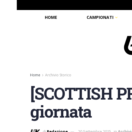
HOME
CAMPIONATI
Home
Archivio Storico
[SCOTTISH PR
giornata
di
Redazione
20 Settembre 2015
in
Archivi