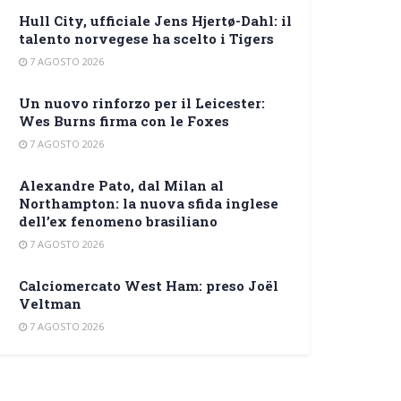
Hull City, ufficiale Jens Hjertø-Dahl: il
talento norvegese ha scelto i Tigers
7 AGOSTO 2026
Un nuovo rinforzo per il Leicester:
Wes Burns firma con le Foxes
7 AGOSTO 2026
Alexandre Pato, dal Milan al
Northampton: la nuova sfida inglese
dell’ex fenomeno brasiliano
7 AGOSTO 2026
Calciomercato West Ham: preso Joël
Veltman
7 AGOSTO 2026