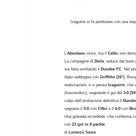
Izaguirre si fa perdonare con una dop
L’
Aberdeen
vince, ma il
Celtic
non demord
La compagine di
Deila
, reduce dal buon 
sia fatta umiliando il
Dundee FC
. Nel pr
dopo raddoppia con
Griffiths (16°)
. Biso
realizzazioni, e ci pensa
Izaguirre
, che 
(riuscendoci), segnando il gol del
3-0 (54
colpo dell’umiliazione definitiva il
Dunde
segnano il
5-0
con
Ciftci
e il
6-0
con
Br
Una goleada incredibile, che conferma c
con
23 gol in 8 partite
di
Lorenzo Savia