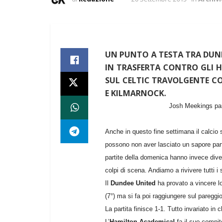
UN PUNTO A TESTA TRA DUND
IN TRASFERTA CONTRO GLI 
SUL CELTIC TRAVOLGENTE CO
E KILMARNOCK.
Josh Meekings pare
Anche in questo fine settimana il calcio 
possono non aver lasciato un sapore parti
partite della domenica hanno invece divert
colpi di scena. Andiamo a rivivere tutti i
Il
Dundee United
ha provato a vincere lo
(7°) ma si fa poi raggiungere sul pareggio
La partita finisce 1-1. Tutto invariato in 
L’
Hamilton Academical
fa il suo compit