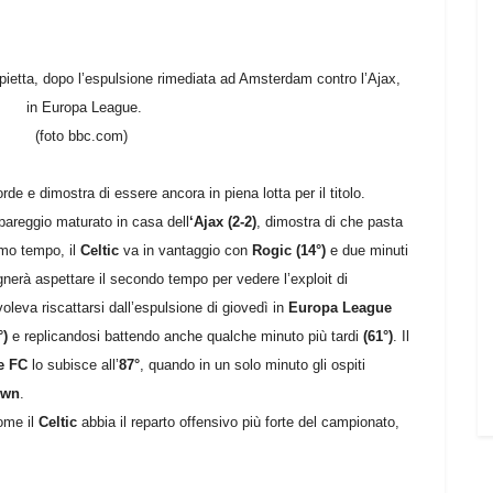
pietta, dopo l’espulsione rimediata ad Amsterdam contro l’Ajax,
in Europa League.
(foto bbc.com)
e e dimostra di essere ancora in piena lotta per il titolo.
pareggio maturato in casa dell
‘Ajax (2-2)
, dimostra di che pasta
imo tempo, il
Celtic
va in vantaggio con
Rogic (14°)
e due minuti
gnerà aspettare il secondo tempo per vedere l’exploit di
voleva riscattarsi dall’espulsione di giovedì in
Europa League
°)
e replicandosi battendo anche qualche minuto più tardi
(61°)
.
Il
e FC
lo subisce all’
87°
, quando in un solo minuto gli ospiti
own
.
ome il
Celtic
abbia il reparto offensivo più forte del campionato,