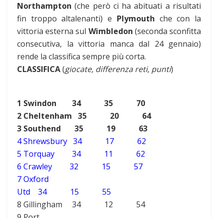
Northampton
(che però ci ha abituati a risultati
fin troppo altalenanti) e
Plymouth
che con la
vittoria esterna sul
Wimbledon
(seconda sconfitta
consecutiva, la vittoria manca dal 24 gennaio)
rende la classifica sempre più corta.
CLASSIFICA
(
giocate, differenza reti, punti
)
1 Swindon 34 35 70
2 Cheltenham 35 20 64
3 Southend 35 19 63
4 Shrewsbury 34 17 62
5 Torquay 34 11 62
6 Crawley 32 15 57
7 Oxford
Utd 34 15 55
8 Gillingham 34 12 54
9 Port